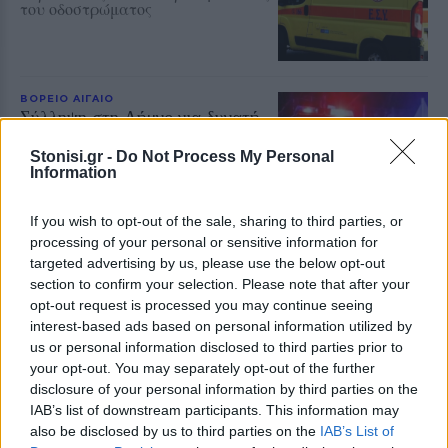
του οδοστρώματος
ΒΟΡΕΙΟ ΑΙΓΑΙΟ
Σύλληψη στη Λήμνο για δυνατή
μουσική σε κατάστημα
Κατασχέθηκε ενισχυτής ήχου – Η
Stonisi.gr -
Do Not Process My Personal
ένταση ξεπερνούσε το ανώτατο
Information
επιτρεπόμενο όριο αναφέρει η
ανακοίνωση της Αστυνομίας
If you wish to opt-out of the sale, sharing to third parties, or
processing of your personal or sensitive information for
targeted advertising by us, please use the below opt-out
ΕΛΛΑΔΑ
section to confirm your selection. Please note that after your
Αλλάζει το νομικό πλαίσιο για
opt-out request is processed you may continue seeing
τις κατασχέσεις τραπεζικών
interest-based ads based on personal information utilized by
λογαριασμών και ενοικίων
us or personal information disclosed to third parties prior to
Η κατάργηση του άρθρου 989
your opt-out. You may separately opt-out of the further
απλοποιεί τις διαδικασίες και
επιταχύνει την είσπραξη οφειλών
disclosure of your personal information by third parties on the
– Τι ισχύει για τις εκκρεμείς
IAB’s list of downstream participants. This information may
υποθέσεις
also be disclosed by us to third parties on the
IAB’s List of