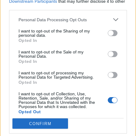
Downstream Participants
that may further disclose it to other
ΕΛΛΑΔΑ
third parties.
Στα πρώτα σπίτια της Ψάθας η
φωτιά
Personal Data Processing Opt Outs
Αγωνία για αγνοούμενο
κτηνοτρόφο στη Βένιζα
I want to opt-out of the Sharing of my
personal data.
Opted In
I want to opt-out of the Sale of my
Personal Data.
ΕΙΚΑΣΤΙΚΑ
Opted In
Στη Χίο η ύφανση γίνεται
μουσική στο σχολείο Βολισσού
I want to opt-out of processing my
Personal Data for Targeted Advertising.
Πολυμεσική περφόρμανς,
Opted In
εργαστήρια για παιδιά και δωρεάν
ξεναγήσεις στο πρόγραμμα της
DEO
I want to opt-out of Collection, Use,
Retention, Sale, and/or Sharing of my
Personal Data that Is Unrelated with the
Purposes for which it was collected.
Opted Out
ΕΛΛΑΔΑ
Πρώτη διαγραφή στην «Ελπίδα
CONFIRM
για τη Δημοκρατία»
Η Μαρία Καρυστιανού θέτει εκτός