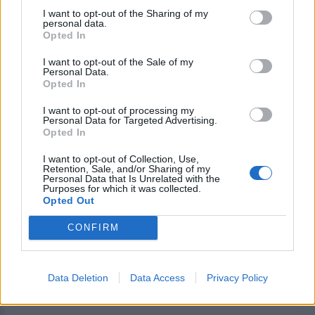
ελεύθερη ναυσιπλοΐα στα Στενά
I want to opt-out of the Sharing of my
του Ορμούζ
personal data.
Opted In
I want to opt-out of the Sale of my
ΒΟΡΕΙΟ ΑΙΓΑΙΟ
Personal Data.
Δύο τραυματίες σε τροχαίο στο
Opted In
Λιβαδοχώρι της Λήμνου
Ένα Ι.Χ. αυτοκίνητο βγήκε από την
I want to opt-out of processing my
πορεία τους και ανατράπηκε εκτός
Personal Data for Targeted Advertising.
του οδοστρώματος
Opted In
I want to opt-out of Collection, Use,
Retention, Sale, and/or Sharing of my
Personal Data that Is Unrelated with the
Purposes for which it was collected.
ΒΟΡΕΙΟ ΑΙΓΑΙΟ
Opted Out
Σύλληψη στη Λήμνο για δυνατή
μουσική σε κατάστημα
CONFIRM
Κατασχέθηκε ενισχυτής ήχου – Η
ένταση ξεπερνούσε το ανώτατο
επιτρεπόμενο όριο αναφέρει η
ανακοίνωση της Αστυνομίας
Data Deletion
Data Access
Privacy Policy