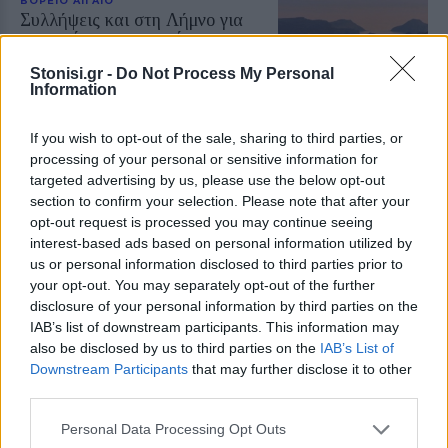
Συλλήψεις και στη Λήμνο για
μουσική στα καταστήματα
Συνελήφθη εργαζόμενος και
Stonisi.gr -
Do Not Process My Personal
κατασχέθηκε ενισχυτής ήχου
Information
If you wish to opt-out of the sale, sharing to third parties, or
processing of your personal or sensitive information for
targeted advertising by us, please use the below opt-out
ΕΛΛΑΔΑ
Ξεκινά το νέο «Τουρισμός για
section to confirm your selection. Please note that after your
Όλους» με αυξημένες
opt-out request is processed you may continue seeing
επιδοτήσεις
interest-based ads based on personal information utilized by
Οι αιτήσεις ανοίγουν σήμερα στις
us or personal information disclosed to third parties prior to
12 το μεσημέρι και θα
your opt-out. You may separately opt-out of the further
υποβάλλονται αρχικά ανάλογα με
το τελευταίο ψηφίο του ΑΦΜ
disclosure of your personal information by third parties on the
IAB’s list of downstream participants. This information may
also be disclosed by us to third parties on the
IAB’s List of
ΚΟΣΜΟΣ
Downstream Participants
that may further disclose it to other
Στα 81 δολάρια υποχώρησε το
third parties.
πετρέλαιο
Πιέσεις στις διεθνείς τιμές από την
Personal Data Processing Opt Outs
προοπτική συμφωνίας για την