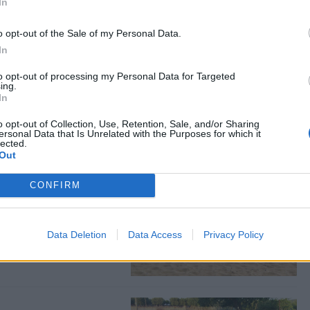
In
ας στα αποτελέσματα αναζήτησης
o opt-out of the Sale of my Personal Data.
.gr on Google ↗
In
to opt-out of processing my Personal Data for Targeted
ing.
In
o opt-out of Collection, Use, Retention, Sale, and/or Sharing
ersonal Data that Is Unrelated with the Purposes for which it
lected.
Out
σεων στο
CONFIRM
λους»
για την κατάθεση των
Data Deletion
Data Access
Privacy Policy