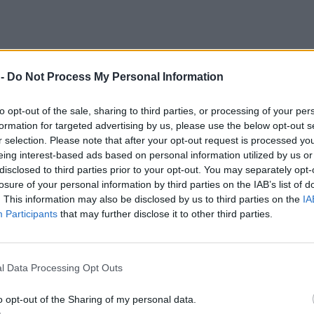
 -
Do Not Process My Personal Information
ζουμε ότι συνέβαλε στην αύξηση της
to opt-out of the sale, sharing to third parties, or processing of your per
κία, καθώς οι τουρίστες μπορούν να
formation for targeted advertising by us, please use the below opt-out s
φειοκρατικές διαδικασίες. Η ανανέωση του
r selection. Please note that after your opt-out request is processed y
τημα των τοπικών φορέων τουρισμού, που
eing interest-based ads based on personal information utilized by us or
κεπτών από την Τουρκία έναν κρίσιμο
disclosed to third parties prior to your opt-out. You may separately opt-
losure of your personal information by third parties on the IAB’s list of
 και ανάπτυξη της τουριστικής κίνησης στα
. This information may also be disclosed by us to third parties on the
IA
Participants
that may further disclose it to other third parties.
 ικανοποίησή του για την κυβερνητική στήριξη
ιτήματος στις προτεραιότητες της Ελλάδας προς
l Data Processing Opt Outs
 να συνεχιστεί το θετικό αποτέλεσμα που
o opt-out of the Sharing of my personal data.