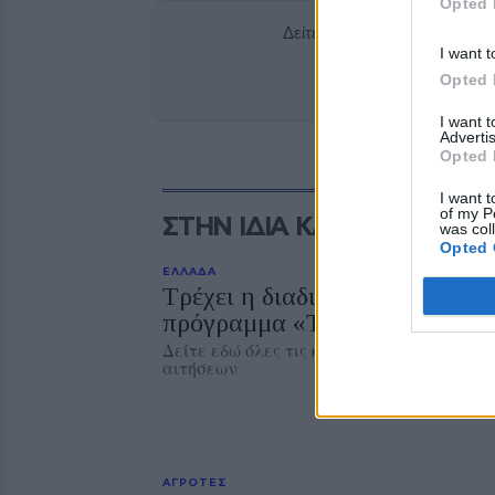
Opted 
Δείτε περισσότερα άρθρα μ
I want t
Add stonisi
Opted 
I want 
Advertis
Opted 
I want t
of my P
ΣΤΗΝ ΙΔΙΑ ΚΑΤΗΓΟΡΙΑ
was col
Opted 
ΕΛΛΑΔΑ
Τρέχει η διαδικασία των αιτή
πρόγραμμα «Τουρισμός για Ό
Δείτε εδώ όλες τις κρίσιμες ημερομηνίες 
αιτήσεων
ΑΓΡΟΤΕΣ