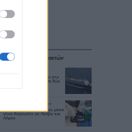
Επιλογές των Συντακτών
ΕΛΛΑΔΑ
06/08
Δεύτερη εμπλοκή κάβου στο
«Νήσος Ρόδος» μέσα σε δύο
μήνες
ΡΕΠΟΡΤΑΖ
ΑΓΟΡΑ
07/08
Φωτιά πήραν τα καυσιμα, μέσα
στον Αύγουστο σε Λέσβο και
Λήμνο