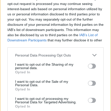
τηλεφωνικών υποκλοπών
opt-out request is processed you may continue seeing
επιχειρεί να βάλει και πάλι ο
interest-based ads based on personal information utilized by
Άρειος Πάγος. Κατηγορηματικό
«όχι» του εισαγγελέα του
us or personal information disclosed to third parties prior to
Ανωτάτου Δικαστηρίου στην
your opt-out. You may separately opt-out of the further
ανάσυρση από το αρχείο της πιο
disclosure of your personal information by third parties on the
σκοτεινής υπόθεσης των
τηλεφωνικών υποκλοπών
IAB’s list of downstream participants. This information may
also be disclosed by us to third parties on the
IAB’s List of
Downstream Participants
that may further disclose it to other
ΕΛΛΑΔΑ
third parties.
Η ακρίβεια εξανεμίζει τις
χαμηλές συντάξεις
Personal Data Processing Opt Outs
Στα 633 ευρώ η μέση σύνταξη
χηρείας
I want to opt-out of the Sharing of my
personal data.
Opted In
I want to opt-out of the Sale of my
Personal Data.
ΚΟΣΜΟΣ
Opted In
Οριακή κάμψη του πληθωρισμού
στην Τουρκία
I want to opt-out of processing my
Συνεχίζεται η υποχώρηση της
Personal Data for Targeted Advertising.
Τουρκικής λίρας έναντι του Ευρώ
Opted In