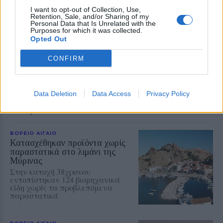
I want to opt-out of Collection, Use,
Retention, Sale, and/or Sharing of my
Personal Data that Is Unrelated with the
Purposes for which it was collected.
Opted Out
ΕΛΛΑΔΑ
Δεύτερη εμπλοκή κάβου στο
«Νήσος Ρόδος» μέσα σε δύο
CONFIRM
μήνες
Μετά το περιστατικό της
Μυτιλήνης στις 3 Ιουνίου, ανάλογο
συμβάν καταγράφηκε κατά την
Data Deletion
Data Access
Privacy Policy
πρόσδεση του πλοίου στο λιμάνι
του Ηρακλείου
ΒΟΡΕΙΟ ΑΙΓΑΙΟ
Κατασχέθηκαν προϊόντα χωρίς
παραστατικά στο λιμάνι της
Μύρινας
Στην κατοχή 38χρονου
εντοπίστηκαν 124 βιομηχανικά
είδη χωρίς τα προβλεπόμενα
παραστατικά
ΒΟΡΕΙΟ ΑΙΓΑΙΟ