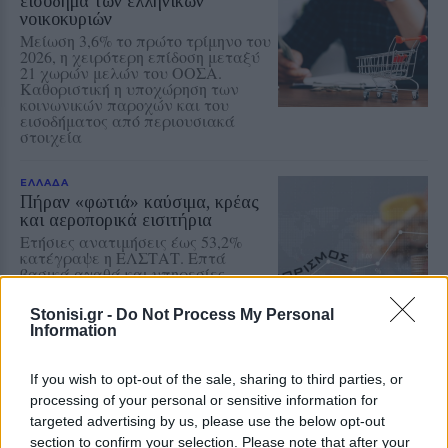
εισόδημα των ελληνικών
νοικοκυριών
Μείωση 3,6% το πρώτο τρίμηνο του
2026, η χειρότερη επίδοση μεταξύ
21 χωρών μελών του ΟΟΣΑ.
Καθοριστική η υποχώρηση των
κοινωνικών παροχών και του
εισοδήματος από περιουσιακά
στοιχεία
ΕΛΛΑΔΑ
Πήραν «φωτιά» καύσιμα, κρέας
και αεροπορικά εισιτήρια
Ετήσιες ανατιμήσεις έως 53,2%
κατέγραψε η ΕΛΣΤΑΤ. Επτά
βασικά αγαθά και υπηρεσίες
εμφανίζουν αυξήσεις με διψήφιο
ποσοστό
Stonisi.gr -
Do Not Process My Personal
Information
ΕΛΛΑΔΑ
If you wish to opt-out of the sale, sharing to third parties, or
Τρίτη αρχειοθέτηση χωρίς
έρευνα στο σκάνδαλο των
processing of your personal or sensitive information for
υποκλοπών
targeted advertising by us, please use the below opt-out
«Ταφόπλακα» στην υπόθεση των
section to confirm your selection. Please note that after your