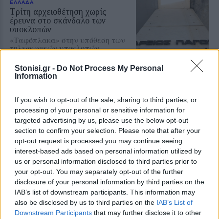
ΕΛΛΑΔΑ
Τρίτη αρχειοθέτηση χωρίς
έρευνα στο σκάνδαλο των
υποκλοπών
«Ταφόπλακα» στην υπόθεση των
τηλεφωνικών υποκλοπών
επιχειρεί να βάλει και πάλι ο
Άρειος Πάγος. Κατηγορηματικό
Stonisi.gr -
Do Not Process My Personal
«όχι» του εισαγγελέα του
Information
Ανωτάτου Δικαστηρίου στην
ανάσυρση από το αρχείο της πιο
σκοτεινής υπόθεσης των
If you wish to opt-out of the sale, sharing to third parties, or
τηλεφωνικών υποκλοπών
processing of your personal or sensitive information for
targeted advertising by us, please use the below opt-out
ΕΛΛΑΔΑ
section to confirm your selection. Please note that after your
Η ακρίβεια εξανεμίζει τις
opt-out request is processed you may continue seeing
χαμηλές συντάξεις
interest-based ads based on personal information utilized by
Στα 633 ευρώ η μέση σύνταξη
χηρείας
us or personal information disclosed to third parties prior to
your opt-out. You may separately opt-out of the further
disclosure of your personal information by third parties on the
IAB’s list of downstream participants. This information may
also be disclosed by us to third parties on the
IAB’s List of
Downstream Participants
that may further disclose it to other
ΚΟΣΜΟΣ