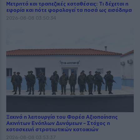
Μετρητά και τραπεζικές καταθέσεις: Τι δέχεται η
εφορία και πότε φορολογεί τα ποσά ως εισόδημα
2026-08-08 03:50:34
Ξεκινά η λειτουργία του Φορέα Αξιοποίησης
Ακινήτων Ενόπλων Δυνάμεων – Στόχος η
κατασκευή στρατιωτικών κατοικιών
2026-08-08 03:53:37