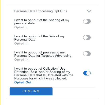
Οριακή κάμψη του πληθωρισμού
third parties.
στην Τουρκία
Συνεχίζεται η υποχώρηση της
Personal Data Processing Opt Outs
Τουρκικής λίρας έναντι του Ευρώ
I want to opt-out of the Sharing of my
personal data.
Opted In
I want to opt-out of the Sale of my
Personal Data.
ΕΛΛΑΔΑ
Opted In
Δεύτερη εμπλοκή κάβου στο
«Νήσος Ρόδος» μέσα σε δύο
I want to opt-out of processing my
μήνες
Personal Data for Targeted Advertising.
Μετά το περιστατικό της
Opted In
Μυτιλήνης στις 3 Ιουνίου, ανάλογο
συμβάν καταγράφηκε κατά την
I want to opt-out of Collection, Use,
πρόσδεση του πλοίου στο λιμάνι
Retention, Sale, and/or Sharing of my
του Ηρακλείου
Personal Data that Is Unrelated with the
Purposes for which it was collected.
Opted Out
ΒΟΡΕΙΟ ΑΙΓΑΙΟ
Κατασχέθηκαν προϊόντα χωρίς
CONFIRM
παραστατικά στο λιμάνι της
Μύρινας
Στην κατοχή 38χρονου