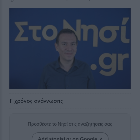
1
' χρόνος ανάγνωσης
Προσθέστε το Νησί στις αναζητήσεις σας
Add stonisi.gr on Google ↗