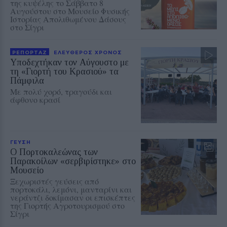
της κυψέλης το Σάββατο 8
Αυγούστου στο Μουσείο Φυσικής
Ιστορίας Απολιθωμένου Δάσους
στο Σίγρι
ΡΕΠΟΡΤΑΖ
ΕΛΕΥΘΕΡΟΣ ΧΡΟΝΟΣ
Υποδεχτήκαν τον Αύγουστο με
τη «Γιορτή του Κρασιού» τα
Πάμφιλα
Με πολύ χορό, τραγούδι και
άφθονο κρασί
ΓΕΥΣΗ
Ο Πορτοκαλεώνας των
Παρακοίλων «σερβιρίστηκε» στο
Μουσείο
Ξεχωριστές γεύσεις από
πορτοκάλι, λεμόνι, μανταρίνι και
νεράντζι δοκίμασαν οι επισκέπτες
της Γιορτής Αγροτουρισμού στο
Σίγρι