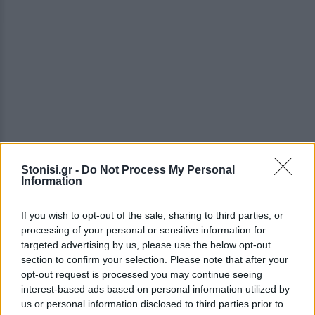
Stonisi.gr -
Do Not Process My Personal
Information
If you wish to opt-out of the sale, sharing to third parties, or
Τα αποτελέσματά της αναδεικνύουν αυτό που
processing of your personal or sensitive information for
targeted advertising by us, please use the below opt-out
ακόμη και σήμερα, 18 χρόνια αργότερα, αποτελεί
section to confirm your selection. Please note that after your
ζητούμενο και δεν είναι άλλο από την πρωτογενή
opt-out request is processed you may continue seeing
και δευτερογενή πρόληψη. Πρόληψη που όμως δεν
interest-based ads based on personal information utilized by
γίνεται με ειδικά τηλέφωνα και ειδικές συσκευές
us or personal information disclosed to third parties prior to