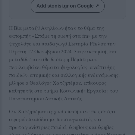
Add stonisi.gr on Google ↗
Η Βία μεταξύ Ανηλίκων ήταν το θέμα της
εκπομπής «Σπάμε τη σιωπή στα fm» με την
ψυχολόγο και παιδαγωγό Σωτηρία Ρέκλου την
Πέμπτη 17 Οκτωβρίου 2024. Στην εκπομπή, που
μεταδίδεται κάθε δεύτερη Πέμπτη και
περιλαμβάνει θέματα ψυχολογίας, ανάπτυξης
παιδιών, ατομικής και συλλογικής ενδυνάμωσης,
μίλησε ο Θεολόγος Χατζηπέμου, επίκουρος
καθηγητής στο τμήμα Κοινωνικής Εργασίας του
Πανεπιστημίου Δυτικής Αττικής.
Ο κ.Χατζηπέμου αρχικά επεσήμανε πως σε ό,τι
αφορά επεισόδια με πρωταγωνιστές και
πρωταγωνίστριες παιδιά, έφηβους και έφηβες
είναι καλύτερο να χρησιμοποιείται ο όρος Νεανική