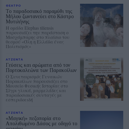
ΘΕΑΤΡΟ
Το παραδοσιακό παραμύθι της
Μήλου ζωντανεύει στο Κάστρο
Μυτιλήνης
Η ομάδα Elephas tiliensis
παρουσιάζει την παράσταση o
Μοσχάμπαρης στο πλαίσιο του
θεσμού «Όλη η Ελλάδα ένας
Πολιτισμός»
ΑΤΖΕΝΤΑ
Γεύσεις και αρώματα από τον
Πορτοκαλεώνα των Παρακοίλων
Ο Συνεταιρισμός Γυναικών
Παρακοίλων παρουσιάζει στο
Μουσείο Φυσικής Ιστορίας στο
Σίγρι γλυκά, μαρμελάδες και
παραδοσιακές συνταγές με
εσπεριδοειδή
ΑΤΖΕΝΤΑ
«Μαγική» πεζοπορία στο
Απολιθωμένο Δάσος με οδηγό το
φεγγάρι