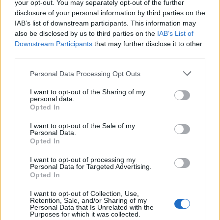
your opt-out. You may separately opt-out of the further
όπου θα πατάνε τα παιδιά το κόκκινο κουμπί.
disclosure of your personal information by third parties on the
Αντίθετα, καθώς βασίζεται στην ανάπτυξη σχέσης
IAB’s list of downstream participants. This information may
και εμπιστοσύνης μεταξύ ειδικού προσωπικού,
also be disclosed by us to third parties on the
IAB’s List of
εκπαιδευτικών, μαθητών και μαθητριών και
Downstream Participants
that may further disclose it to other
third parties.
προϋποθέτει την παρουσία ειδικευμένου
προσωπικού, ψυχολόγων και κοινωνικών
Personal Data Processing Opt Outs
λειτουργών σε καθημερινή βάση σε σχολεία μικρής
I want to opt-out of the Sharing of my
κλίμακας και όχι μεγαθήρια ώστε να μπορέσουν
personal data.
να εργαστούν ουσιαστικά και η συνεργασία τους
Opted In
με την σχολική κοινότητα να επιφέρει
I want to opt-out of the Sale of my
αποτελέσματα.
Personal Data.
Opted In
I want to opt-out of processing my
Σημειώση:
Καθώς στόχος της εκπομπής είναι να
Personal Data for Targeted Advertising.
Opted In
απαντά με όσο το δυνατόν πιο απλό τρόπο σε
ζητήματα που ενδιαφέρουν την κοινότητα που μας
I want to opt-out of Collection, Use,
Retention, Sale, and/or Sharing of my
ακούει και μας διαβάζει, μπορείτε να
Personal Data that Is Unrelated with the
Purposes for which it was collected.
επικοινωνείτε στέλνοντας e-mail στο