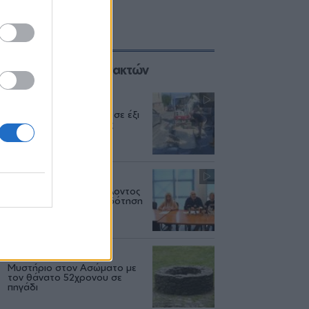
Επιλογές των Συντακτών
ΜΥΤΙΛΗΝΗ
04/08
Διακοπή υδροδότησης σε έξι
περιοχές της Μυτιλήνης
ΔΥΤΙΚΗ ΛΕΣΒΟΣ
04/08
Το Υπουργείο Περιβάλλοντος
άφησε χωρίς χρηματοδότηση
έργα νερού στη Λέσβο
ΑΣΤΥΝΟΜΙΑ
04/08
Μυστήριο στον Ασώματο με
τον θάνατο 52χρονου σε
πηγάδι