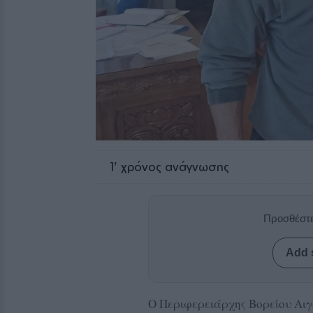
1
' χρόνος ανάγνωσης
Προσθέστε
Add 
Ο Περιφερειάρχης Βορείου Αι