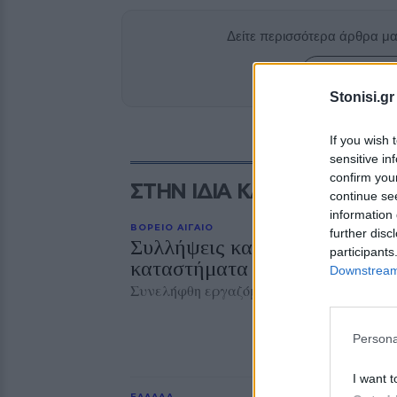
Δείτε περισσότερα άρθρα μ
Add stonisi
Stonisi.gr
If you wish 
sensitive in
confirm you
ΣΤΗΝ ΙΔΙΑ ΚΑΤΗΓΟΡΙΑ
continue se
information 
ΒΟΡΕΙΟ ΑΙΓΑΙΟ
further disc
Συλλήψεις και στη Λήμνο για
participants
καταστήματα
Downstream 
Συνελήφθη εργαζόμενος και κατασχέθηκε
Persona
I want t
ΕΛΛΑΔΑ