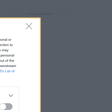
ΔΙΑΦΗΜΙΣΗ
sonal or
ection to
ou may
 personal
out of the
 downstream
B’s List of