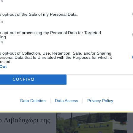
In
 Όλους» με
o opt-out of the Sale of my Personal Data.
εσημέρι και θα
In
ευταίο ψηφίο του ΑΦΜ
to opt-out of processing my Personal Data for Targeted
ing.
In
o opt-out of Collection, Use, Retention, Sale, and/or Sharing
ersonal Data that Is Unrelated with the Purposes for which it
lected.
 πετρέλαιο
Out
πτική συμφωνίας για την
ούζ
CONFIRM
Data Deletion
Data Access
Privacy Policy
ο Λιβαδοχώρι της