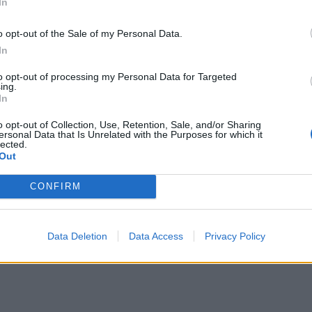
In
το κοινό και θα διεξαχθεί με υβριδική μορφή,
ποστάσεως συμμετοχής και παρακολούθησης
o opt-out of the Sale of my Personal Data.
In
ΔΙΑΦΗΜΙΣΗ
to opt-out of processing my Personal Data for Targeted
ing.
In
o opt-out of Collection, Use, Retention, Sale, and/or Sharing
ersonal Data that Is Unrelated with the Purposes for which it
lected.
Out
CONFIRM
Data Deletion
Data Access
Privacy Policy