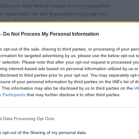
μβάλλουν στην θετική πορεία του εγχειρήματος
αι πρακτικές για την περαιτέρω ενίσχυση των
ρόπου δικτύωσης τους.
 -
Do Not Process My Personal Information
ΔΙΑΦΗΜΙΣΗ
to opt-out of the sale, sharing to third parties, or processing of your per
formation for targeted advertising by us, please use the below opt-out s
r selection. Please note that after your opt-out request is processed y
eing interest-based ads based on personal information utilized by us or
disclosed to third parties prior to your opt-out. You may separately opt-
losure of your personal information by third parties on the IAB’s list of
πρώην μπασκετμπολίστας της Εθνικής Ελλάδος
. This information may also be disclosed by us to third parties on the
IA
Participants
that may further disclose it to other third parties.
 για τον Αυτισμό, θα ανοίξει το συνέδριο με
Η δύναμη της Εξωστρέφειας
». Πρόκειται για
το παράδειγμά του εμπνέει και δίνει αισιοδοξία
l Data Processing Opt Outs
λοντας καταλυτικά στην ευαισθητοποίηση και
o opt-out of the Sharing of my personal data.