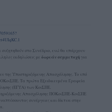
67059165?
et4UIqKC.1
α συζητηθούν στο Συνέδριο, ενώ θα υπάρχουν
δωρεάν συμμετοχή
λληλες εκδηλώσεις με
για
ν της Υποστηριζόμενης Απασχόλησης. Το υπό
ΠΟΚοιΣΠΕ. Τα πρώτα Εξειδικευμένα Γραφεία
λησης (ΕΓΥΑ) των ΚοιΣΠΕ.
τηριζόμενης Απασχόλησης ΠΟΚοιΣΠΕ-ΚοιΣΠΕ
Αναπτύσσοντας συνέργειες και δίκτυα στην
α.