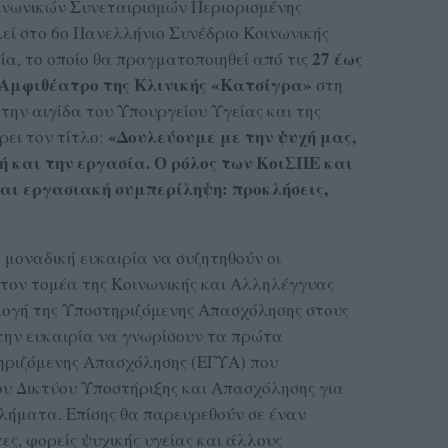
νωνικών Συνεταιρισμών Περιορισμένης
εί στο 6ο Πανελλήνιο Συνέδριο Κοινωνικής
27 έως
ία, το οποίο θα πραγματοποιηθεί από τις
Αμφιθέατρο της Κλινικής «Κατσίγρα»
στη
 την αιγίδα του Υπουργείου Υγείας και της
«Δουλεύουμε με την ψυχή μας,
ρει τον τίτλο:
 και την εργασία. Ο ρόλος των ΚοιΣΠΕ και
και εργασιακή συμπερίληψη: προκλήσεις,
.
 μοναδική ευκαιρία να συζητηθούν οι
 στον τομέα της Κοινωνικής και Αλληλέγγυας
μογή της Υποστηριζόμενης Απασχόλησης στους
 την ευκαιρία να γνωρίσουν τα πρώτα
ηριζόμενης Απασχόλησης (ΕΓΥΑ) που
ου Δικτύου Υποστήριξης και Απασχόλησης για
λήματα. Επίσης θα παρευρεθούν σε έναν
ες, φορείς ψυχικής υγείας και άλλους