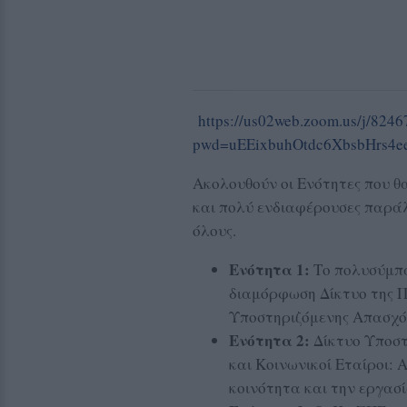
https://us02web.zoom.us/j/824
pwd=uEEixbuhOtdc6XbsbHrs4e
Ακολουθούν οι Ενότητες που θ
και πολύ ενδιαφέρουσες παρά
όλους.
Ενότητα 1:
Το πολυσύμπα
διαμόρφωση Δίκτυο της 
Υποστηριζόμενης Απασχό
Ενότητα 2:
Δίκτυο Υποσ
και Κοινωνικοί Εταίροι: 
κοινότητα και την εργασί