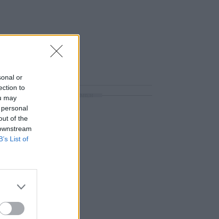
sonal or
ection to
ΔΙΑΦΗΜΙΣΗ
ou may
 personal
out of the
 downstream
B’s List of