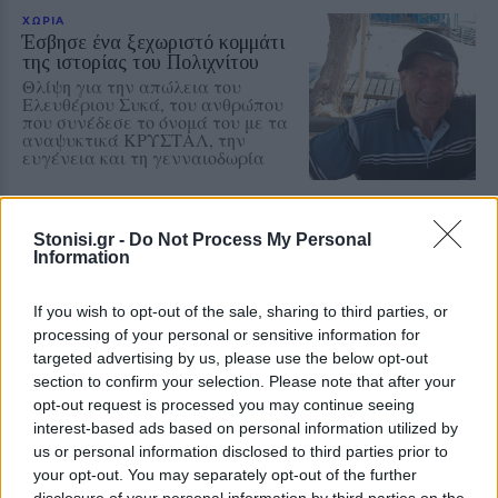
ΧΩΡΙΑ
Έσβησε ένα ξεχωριστό κομμάτι
της ιστορίας του Πολιχνίτου
Θλίψη για την απώλεια του
Ελευθέριου Συκά, του ανθρώπου
που συνέδεσε το όνομά του με τα
αναψυκτικά ΚΡΥΣΤΑΛ, την
ευγένεια και τη γενναιοδωρία
ΧΩΡΙΑ
Stonisi.gr -
Do Not Process My Personal
Φωτιά σε ξερά χόρτα έφερε
Information
σύλληψη στη Λέσβο
Παράλληλα, σε βάρος του
επιβλήθηκε διοικητικό πρόστιμο
If you wish to opt-out of the sale, sharing to third parties, or
ύψους 1.804,68 ευρώ
processing of your personal or sensitive information for
targeted advertising by us, please use the below opt-out
section to confirm your selection. Please note that after your
opt-out request is processed you may continue seeing
ΧΩΡΙΑ
interest-based ads based on personal information utilized by
Τραγωδία στην Πέτρα με νεκρό
us or personal information disclosed to third parties prior to
άνδρα στην παραλία Καβάκι
your opt-out. You may separately opt-out of the further
Ανασύρθηκε χωρίς τις αισθήσεις
disclosure of your personal information by third parties on the