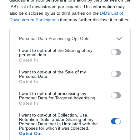
του και μεταφέρθηκε στο Κέντρο
IAB’s list of downstream participants. This information may
Υγείας Καλλονής, όπου
διαπιστώθηκε ο θάνατός του
also be disclosed by us to third parties on the
IAB’s List of
Downstream Participants
that may further disclose it to other
third parties.
ΧΩΡΙΑ
Personal Data Processing Opt Outs
Η Θερμή γιόρτασε τους
γευστικούς θησαυρούς της
I want to opt-out of the Sharing of my
Λέσβου
personal data.
Λάδι και τυρί βρέθηκαν στο
Opted In
επίκεντρο της γιορτής που
πραγματοποιήθηκε στο Δημοτικό
I want to opt-out of the Sale of my
Σχολείο της Θερμής, στο πλαίσιο
Personal Data.
του Taste Lesvos και του Λεσβιακού
Opted In
Καλοκαιριού
I want to opt-out of processing my
Personal Data for Targeted Advertising.
ΠΟΛΙΤΙΚΗ
Opted In
Στη Θεσσαλονίκη τα
αποκαλυπτήρια του οικονομικού
I want to opt-out of Collection, Use,
προγράμματος της ΕΛ.Α.Σ.
Retention, Sale, and/or Sharing of my
Ο Αλέξης Τσίπρας παρουσιάζει
Personal Data that Is Unrelated with the
στις αρχές Σεπτεμβρίου το
Purposes for which it was collected.
τετραετές σχέδιο της Ελληνικής
Opted Out
Αριστερής Συμπαράταξης για την