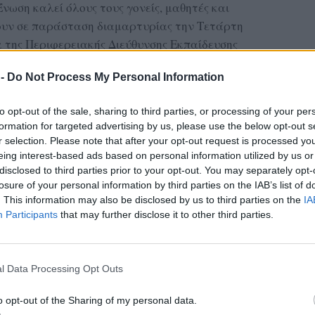
Ένωση καλεί όλους τους γονείς, μαθητές και
ουν σε παράσταση διαμαρτυρίας την Τετάρτη
α της Περιφερειακής Διεύθυνσης Εκπαίδευσης
ση αυτή εντάσσεται στη συνεχιζόμενη
 -
Do Not Process My Personal Information
εων σχολικών μονάδων, οι οποίες έχουν
δράσεις στην τοπική εκπαιδευτική κοινότητα.
to opt-out of the sale, sharing to third parties, or processing of your per
formation for targeted advertising by us, please use the below opt-out s
Κηδεμόνων τονίζει ότι η συμμετοχή όλων είναι
r selection. Please note that after your opt-out request is processed y
συγχωνεύσεις επηρεάζουν την ποιότητα της
eing interest-based ads based on personal information utilized by us or
 των σχολικών μονάδων. Οι γονείς και οι
disclosed to third parties prior to your opt-out. You may separately opt-
την αντίθεσή τους με την παρουσία τους στην
losure of your personal information by third parties on the IAB’s list of
. This information may also be disclosed by us to third parties on the
IA
δικώντας το δικαίωμα σε μια ποιοτική και
Participants
that may further disclose it to other third parties.
ονιά, είναι φανερό ότι η εκπαίδευση και τα
μένουν στο επίκεντρο των τοπικών κοινωνικών
l Data Processing Opt Outs
γων Γονέων και Κηδεμόνων Δήμου Μυτιλήνης
o opt-out of the Sharing of my personal data.
νωμένοι και δραστήριοι για το μέλλον των