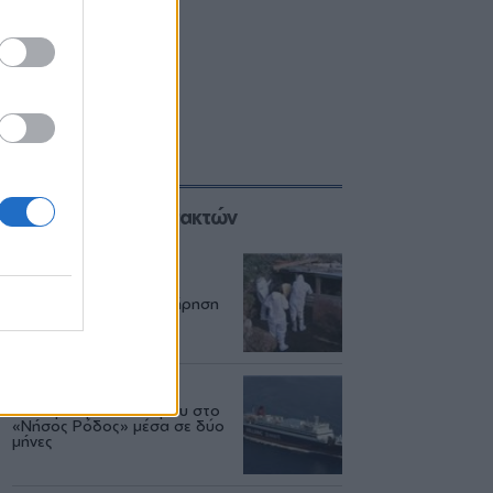
Επιλογές των Συντακτών
ΑΓΡΟΤΕΣ
08/08
Ο αφθώδης πυρετός
εξαπλώνεται και η επιτήρηση
πάει... διακοπές
ΕΛΛΑΔΑ
06/08
Δεύτερη εμπλοκή κάβου στο
«Νήσος Ρόδος» μέσα σε δύο
μήνες