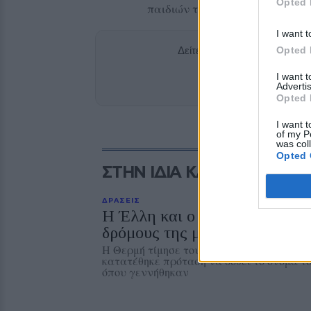
Opted 
παιδιών τους.
I want t
Opted 
Δείτε περισσότερα άρθρα μ
I want 
Add stonisi
Advertis
Opted 
I want t
of my P
was col
Opted 
ΣΤΗΝ ΙΔΙΑ ΚΑΤΗΓΟΡΙΑ
ΔΡΑΣΕΙΣ
Η Έλλη και ο Φρίξος Πρωτογ
δρόμους της μνήμης
Η Θερμή τίμησε τους δύο αγωνιστές της Ε
κατατέθηκε πρόταση να δοθεί το όνομά το
όπου γεννήθηκαν