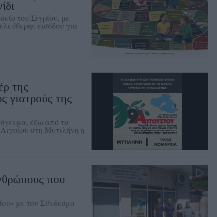
ίδι
είο του Σιγρίου, με
ελεύθερης εισόδου για
έρ της
ς γιατρούς της
πόγευμα, έξω από το
 Αιγαίου στη Μυτιλήνη η
ανθρώπους που
ου» με τον Σύνδεσμο