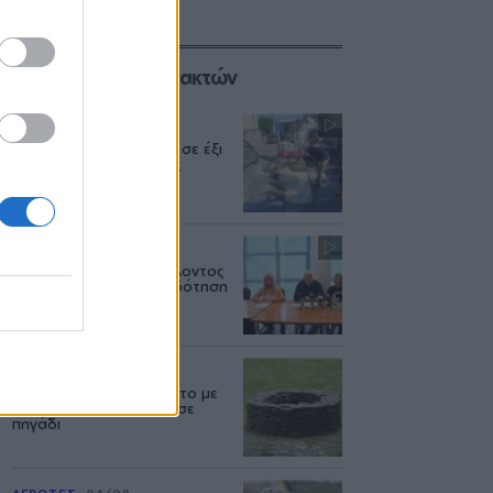
Επιλογές των Συντακτών
ΜΥΤΙΛΗΝΗ
04/08
Διακοπή υδροδότησης σε έξι
περιοχές της Μυτιλήνης
ΔΥΤΙΚΗ ΛΕΣΒΟΣ
04/08
Το Υπουργείο Περιβάλλοντος
άφησε χωρίς χρηματοδότηση
έργα νερού στη Λέσβο
ΑΣΤΥΝΟΜΙΑ
04/08
Μυστήριο στον Ασώματο με
τον θάνατο 52χρονου σε
πηγάδι
ΑΓΡΟΤΕΣ
04/08