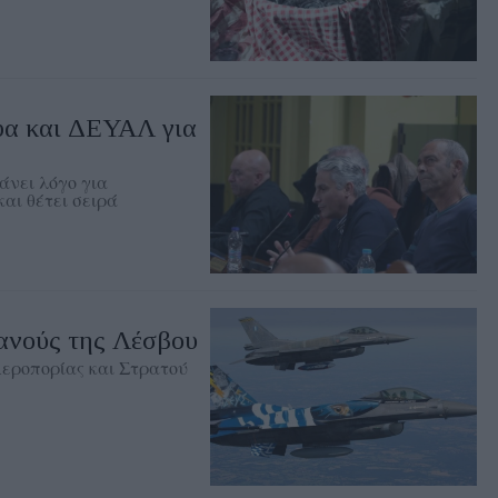
φα και ΔΕΥΑΛ για
άνει λόγο για
και θέτει σειρά
ανούς της Λέσβου
Αεροπορίας και Στρατού