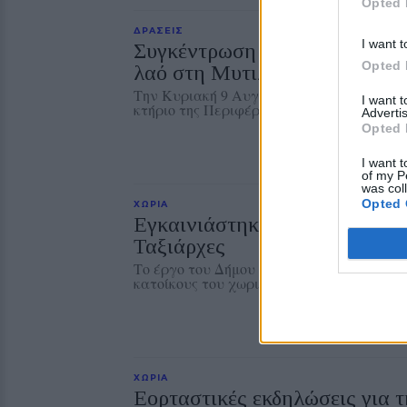
Opted 
ΔΡΑΣΕΙΣ
I want t
Συγκέντρωση αλληλεγγύης στ
Opted 
λαό στη Μυτιλήνη
Την Κυριακή 9 Αυγούστου, στις 19:30, μπ
I want 
κτήριο της Περιφέρειας Βορείου Αιγαίου
Advertis
Opted 
I want t
of my P
was col
Opted 
ΧΩΡΙΑ
Εγκαινιάστηκε η νέα παιδική 
Ταξιάρχες
Το έργο του Δήμου Μυτιλήνης παραδόθηκε
κατοίκους του χωριού
ΧΩΡΙΑ
Εορταστικές εκδηλώσεις για