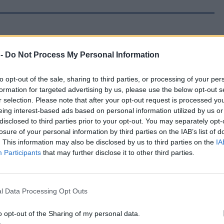
 -
Do Not Process My Personal Information
μόρφωση του
to opt-out of the sale, sharing to third parties, or processing of your per
εικόνας απόψε στη Σκάλα
formation for targeted advertising by us, please use the below opt-out s
r selection. Please note that after your opt-out request is processed y
eing interest-based ads based on personal information utilized by us or
disclosed to third parties prior to your opt-out. You may separately opt-
losure of your personal information by third parties on the IAB’s list of
. This information may also be disclosed by us to third parties on the
IA
Participants
that may further disclose it to other third parties.
αμάδο για τη ζωή
ηρίας Μαραγκοζάκη
σμένο από τη διαδρομή
l Data Processing Opt Outs
o opt-out of the Sharing of my personal data.