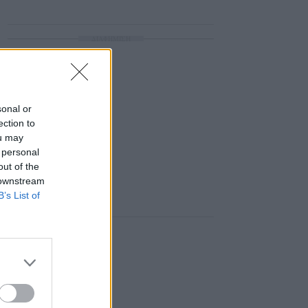
ΔΙΑΦΗΜΙΣΗ
sonal or
ection to
ou may
 personal
out of the
 downstream
B’s List of