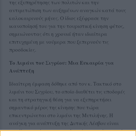
της εξυπηρέτησης των πολιτών και την
αντιμετώπιση των αυξημένων αναγκών κατά τους
καλοκαιρινούς μήνες. Ο ίδιος εξέφρασε την
ικανοποίησή του για την τουριστική κίνηση φέτος,
σημειώνοντας ότι η χρονιά ήταν ιδιαίτερα
επιτυχημένη με νούμερα που ξεπερνούν τις
προσδοκίες.
Το Λιμάνι του Σιγρίου: Μια Ευκαιρία για
Ανάπτυξη
Ιδιαίτερη έμφαση δόθηκε από τον κ. Τακτικό στο
λιμάνι του Σιγρίου, το οποίο διαθέτει τις υποδομές
και τη στρατηγική θέση για να εξυπηρετήσει
σημαντικό μέρος της κίνησης που τώρα
επικεντρώνεται στο λιμάνι της Μυτιλήνης. Η
ανάγκη για ανάπτυξη της Δυτικής Λέσβου είναι
μεγάλη, σημείωσε και η αξιοποίηση του λιμανιού