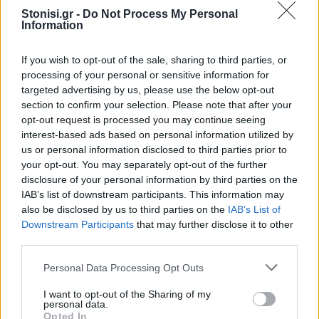
του Σιγρίου θα μπορούσε να βοηθήσει στην
Stonisi.gr -
Do Not Process My Personal
αποσυμφόρηση της Μυτιλήνης, καθώς και στην
Information
ανάπτυξη της ευρύτερης περιοχής. Το επόμενο
διάστημα σύμφωνα με τον κ. Τακτικό θα γίνουν
If you wish to opt-out of the sale, sharing to third parties, or
processing of your personal or sensitive information for
διαβουλεύσεις και συζητήσεις με τους
targeted advertising by us, please use the below opt-out
συναρμόδιους φορείς προκειμένου να προωθηθεί
section to confirm your selection. Please note that after your
το θέμα αυτό.
opt-out request is processed you may continue seeing
interest-based ads based on personal information utilized by
us or personal information disclosed to third parties prior to
your opt-out. You may separately opt-out of the further
disclosure of your personal information by third parties on the
IAB’s list of downstream participants. This information may
also be disclosed by us to third parties on the
IAB’s List of
Downstream Participants
that may further disclose it to other
third parties.
Personal Data Processing Opt Outs
I want to opt-out of the Sharing of my
personal data.
Opted In