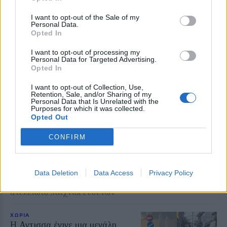
Δείτε περισσότερα άρθρα μας στα αποτελέσματα
αναζήτησης
I want to opt-out of the Sale of my
Personal Data.
Opted In
Add stonisi.gr on Google ↗
I want to opt-out of processing my
Personal Data for Targeted Advertising.
Opted In
ΣΤΗΝ ΙΔΙΑ ΚΑΤΗΓΟΡΙΑ
I want to opt-out of Collection, Use,
Retention, Sale, and/or Sharing of my
Personal Data that Is Unrelated with the
ΜΥΤΙΛΗΝΗ
Purposes for which it was collected.
Ο ΔΕΔΔΗΕ τράβηξε την πρίζα
Opted Out
στην Κομνηνάκη και
εξαφανίστηκε η ενημέρωση
CONFIRM
Ξενοδοχεία, τουριστικά
καταλύματα και επιχειρήσεις
εστίασης έμειναν χωρίς ρεύμα
μέσα στον Αύγουστο – Ο Στρατής
Data Deletion
Data Access
Privacy Policy
Αλμπάνης καταγγέλλει
απαξιωτικές απαντήσεις και ένα
ατελείωτο παιχνίδι ευθυνών
ΧΩΡΙΑ
Η Αντισσα έγινε μια μεγάλη