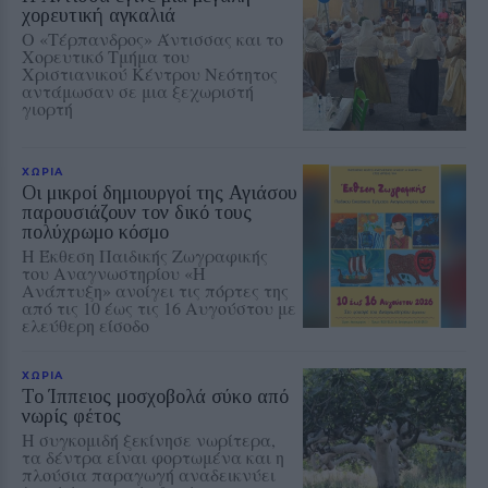
χορευτική αγκαλιά
Ο «Τέρπανδρος» Άντισσας και το
Χορευτικό Τμήμα του
Χριστιανικού Κέντρου Νεότητος
αντάμωσαν σε μια ξεχωριστή
γιορτή
ΧΩΡΙΑ
Οι μικροί δημιουργοί της Αγιάσου
παρουσιάζουν τον δικό τους
πολύχρωμο κόσμο
Η Έκθεση Παιδικής Ζωγραφικής
του Αναγνωστηρίου «Η
Ανάπτυξη» ανοίγει τις πόρτες της
από τις 10 έως τις 16 Αυγούστου με
ελεύθερη είσοδο
ΧΩΡΙΑ
Το Ίππειος μοσχοβολά σύκο από
νωρίς φέτος
Η συγκομιδή ξεκίνησε νωρίτερα,
τα δέντρα είναι φορτωμένα και η
πλούσια παραγωγή αναδεικνύει