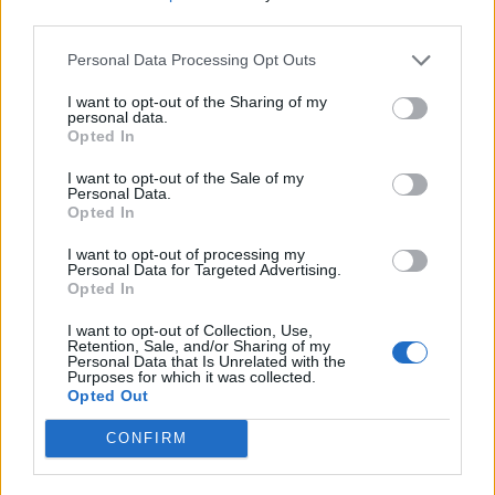
παιδιά της «Κυψέλης»
third parties.
Μουσική, τραγούδι και χορός στη
Λέσχη Αξιωματικών από τον
Personal Data Processing Opt Outs
Ελληνικό Ερυθρό Σταυρό και την
98 ΑΔΤΕ
I want to opt-out of the Sharing of my
personal data.
Opted In
ΡΕΠΟΡΤΑΖ
ΔΡΑΣΕΙΣ
I want to opt-out of the Sale of my
Personal Data.
Στο Πανελλήνιον έκθεση
Opted In
σύνδεσης του σήμερα της
Μυτιλήνης με το χθες
I want to opt-out of processing my
Μια έκθεση διοργανωμένη από τον
Personal Data for Targeted Advertising.
Εμπορικό Σύλλογο Μυτιλήνης
Opted In
I want to opt-out of Collection, Use,
Retention, Sale, and/or Sharing of my
Personal Data that Is Unrelated with the
ΜΟΥΣΙΚΗ
Purposes for which it was collected.
Η γιορτή της τράτας ζωντάνεψε
Opted Out
ξανά στη Σκάλα Πολιχνίτου
Η αναπαράσταση του παλιού
CONFIRM
αλιευτικού εθίμου, οι
παραδοσιακοί χοροί και η μουσική
γέμισαν το λιμάνι το βράδυ της 6ης