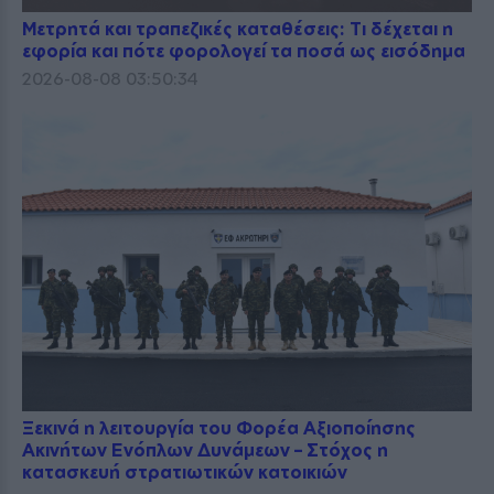
Μετρητά και τραπεζικές καταθέσεις: Τι δέχεται η
εφορία και πότε φορολογεί τα ποσά ως εισόδημα
2026-08-08 03:50:34
Ξεκινά η λειτουργία του Φορέα Αξιοποίησης
Ακινήτων Ενόπλων Δυνάμεων – Στόχος η
κατασκευή στρατιωτικών κατοικιών