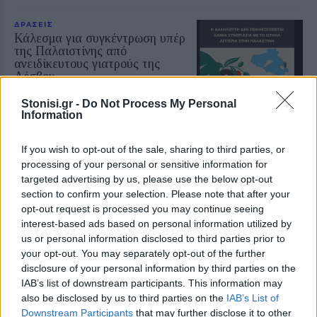
ΔΡΑΣΕΙΣ
Κάλεσμα για συγκέντρωση υπέρ
της Παλαιστίνης από
ανειδίκευτους γιατρούς της
Λέσβου
Την Κυριακή 9 Αυγούστου, στις
7.30 το απόγευμα, έξω από το
Stonisi.gr -
Do Not Process My Personal
κεντρικό κτήριο της Περιφέρειας
Information
Βορείου Αιγαίου στη Μυτιλήνη η
κινητοποίηση
If you wish to opt-out of the sale, sharing to third parties, or
processing of your personal or sensitive information for
ΔΡΑΣΕΙΣ
targeted advertising by us, please use the below opt-out
Ρούχα και τρόφιμα για τους
section to confirm your selection. Please note that after your
ανθρώπους που έχουν ανάγκη
opt-out request is processed you may continue seeing
Νέα συνεργασία της
«Ανακύκλωσης Αιγαίου» με τον
interest-based ads based on personal information utilized by
Σύνδεσμο Κοινωνικής Προστασίας
us or personal information disclosed to third parties prior to
και Αλληλεγγύης
your opt-out. You may separately opt-out of the further
disclosure of your personal information by third parties on the
IAB’s list of downstream participants. This information may
also be disclosed by us to third parties on the
IAB’s List of
ΔΡΑΣΕΙΣ
Καλοκαιρινή γιορτή για τα
Downstream Participants
that may further disclose it to other