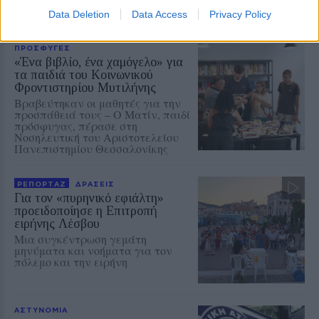
Αυγούστου
Data Deletion
Data Access
Privacy Policy
ΠΡΟΣΦΥΓΕΣ
«Ένα βιβλίο, ένα χαμόγελο» για
τα παιδιά του Κοινωνικού
Φροντιστηρίου Μυτιλήνης
Βραβεύτηκαν οι μαθητές για την
προσπάθειά τους – Ο Ματίν, παιδί
πρόσφυγας, πέρασε στη
Νοσηλευτική του Αριστοτελείου
Πανεπιστημίου Θεσσαλονίκης
ΡΕΠΟΡΤΑΖ
ΔΡΑΣΕΙΣ
Για τον «πυρηνικό εφιάλτη»
προειδοποίησε η Επιτροπή
ειρήνης Λέσβου
Μια συγκέντρωση γεμάτη
μηνύματα και νοήματα για τον
πόλεμο και την ειρήνη
ΑΣΤΥΝΟΜΙΑ