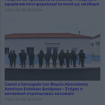
εφορία και πότε φορολογεί τα ποσά ως εισόδημα
2026-08-08 03:50:34
Ξεκινά η λειτουργία του Φορέα Αξιοποίησης
Ακινήτων Ενόπλων Δυνάμεων – Στόχος η
κατασκευή στρατιωτικών κατοικιών
2026-08-08 03:53:37