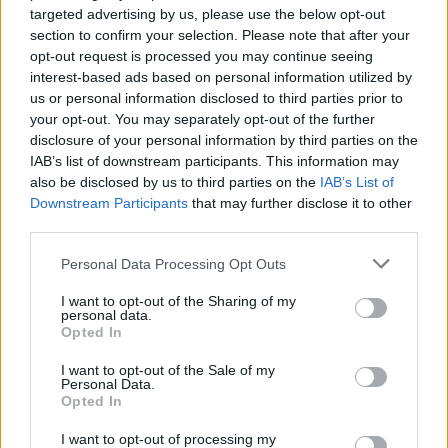
Χατζηβασιλείου
targeted advertising by us, please use the below opt-out
Εκδήλωση για τον επί 45 χρόνια
section to confirm your selection. Please note that after your
αρχισυντάκτη και διευθυντή του
opt-out request is processed you may continue seeing
περιοδικού «ΑΓΙΑΣΟΣ», τη
Δευτέρα 10 Αυγούστου στο «Χάνι»
interest-based ads based on personal information utilized by
της Παναγίας
us or personal information disclosed to third parties prior to
your opt-out. You may separately opt-out of the further
disclosure of your personal information by third parties on the
ΜΟΥΣΙΚΗ
IAB’s list of downstream participants. This information may
Μουσικές πάνω στο κύμα στην
also be disclosed by us to third parties on the
IAB’s List of
παραλία της Δρώτας
Downstream Participants
that may further disclose it to other
Δύο ημέρες γεμάτες ζωντανή
μουσική, χορό και διασκέδαση από
third parties.
τον Πολιτιστικό Εξωραϊστικό
Σύλλογο «Η Δρώτα»
Personal Data Processing Opt Outs
I want to opt-out of the Sharing of my
personal data.
Opted In
ΔΥΤΙΚΗ ΛΕΣΒΟΣ
Παρέμβαση για το Ειδικό
Χωροταξικό Τουρισμού στη
I want to opt-out of the Sale of my
Personal Data.
Μήθυμνα
Opted In
Ο Δήμος Δυτικής Λέσβου ζητά την
αλλαγή της κατάταξης της
περιοχής
I want to opt-out of processing my