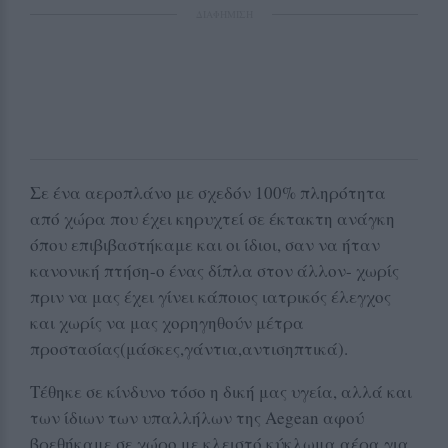
ΔΙΑΦΗΜΙΣΗ
Σε ένα αεροπλάνο με σχεδόν 100% πληρότητα
από χώρα που έχει κηρυχτεί σε έκτακτη ανάγκη
όπου επιβιβαστήκαμε και οι ίδιοι, σαν να ήταν
κανονική πτήση-ο ένας δίπλα στον άλλον- χωρίς
πριν να μας έχει γίνει κάποιος ιατρικός έλεγχος
και χωρίς να μας χορηγηθούν μέτρα
προστασίας(μάσκες,γάντια,αντισηπτικά).
Τέθηκε σε κίνδυνο τόσο η δική μας υγεία, αλλά και
των ίδιων των υπαλλήλων της Aegean αφού
βρεθήκαμε σε χώρο με κλειστό κύκλωμα αέρα για