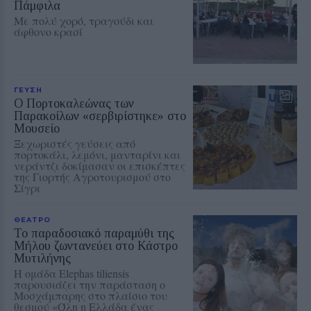
Πάμφιλα
Με πολύ χορό, τραγούδι και
άφθονο κρασί
ΓΕΥΣΗ
Ο Πορτοκαλεώνας των
Παρακοίλων «σερβιρίστηκε» στο
Μουσείο
Ξεχωριστές γεύσεις από
πορτοκάλι, λεμόνι, μανταρίνι και
νεράντζι δοκίμασαν οι επισκέπτες
της Γιορτής Αγροτουρισμού στο
Σίγρι
ΘΕΑΤΡΟ
Το παραδοσιακό παραμύθι της
Μήλου ζωντανεύει στο Κάστρο
Μυτιλήνης
Η ομάδα Elephas tiliensis
παρουσιάζει την παράσταση o
Μοσχάμπαρης στο πλαίσιο του
θεσμού «Όλη η Ελλάδα ένας