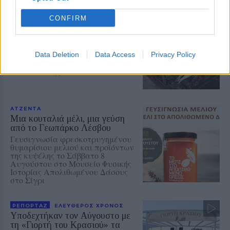
ΑΤΖΕΝΤΑ
CONFIRM
Παπαλίνα, ούζο και μουσική
απόψε στον Κόλπο της Γέρας
Πλούσιο καλλιτεχνικό πρόγραμμα
και χορευτικά συγκροτήματα στη
Data Deletion
Data Access
Privacy Policy
Γιορτή Παπαλίνας που ξεκινά στις
20.30 στα Πηγαδάκια
ΑΤΖΕΝΤΑ
Μια κουταλιά μέλι, μια γεύση
από το Γεωπάρκο Λέσβου
Γευσιγνωσία φρεσκοτρυγημένου
θυμαρίσιου μελιού και προϊόντων
της κυψέλης το Σάββατο 8
Αυγούστου στο Μουσείο Φυσικής
Ιστορίας Απολιθωμένου Δάσους
στο Σίγρι
ΡΕΠΟΡΤΑΖ
ΕΛΕΥΘΕΡΟΣ ΧΡΟΝΟΣ
Υποδεχτήκαν τον Αύγουστο με
τη «Γιορτή του Κρασιού» τα