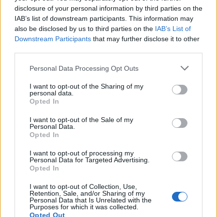
εμένα αλλά τα χαρακτηριστικά του προσώπου τα
disclosure of your personal information by third parties on the
IAB’s list of downstream participants. This information may
έσβησα για ευνόητους λόγους»
also be disclosed by us to third parties on the
IAB’s List of
Downstream Participants
that may further disclose it to other
third parties.
Δείτε περισσότερα άρθρα μας στα αποτελέσματα
αναζήτησης
Personal Data Processing Opt Outs
Add stonisi.gr on Google ↗
I want to opt-out of the Sharing of my
personal data.
Opted In
I want to opt-out of the Sale of my
ΣΤΗΝ ΙΔΙΑ ΚΑΤΗΓΟΡΙΑ
Personal Data.
Opted In
ΓΕΥΣΗ
Γέμισε αρώματα το Μεγαλοχώρι
I want to opt-out of processing my
Personal Data for Targeted Advertising.
στη γιορτή βοτάνων
Opted In
Πλήθος κόσμου συμμετείχε στην
εκδήλωση του Taste Lesvos με
I want to opt-out of Collection, Use,
επίκεντρο τη γαστρονομική και
Retention, Sale, and/or Sharing of my
φυσική κληρονομιά της Λέσβου
Personal Data that Is Unrelated with the
Purposes for which it was collected.
Opted Out