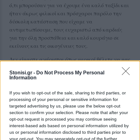
ό,τι μπορούσαν για να έχουμε ένα καλό ταξίδι και
ήταν άκρως φιλικοί και πρόσχαροι παρόλο την
δύσκολη κατάσταση που είχαμε να
αντιμετωπίσουμε, τους ευχαριστώ από καρδιάς
για την όλη προσπάθεια και καλό κουράγιο σε
εκείνους και τις οικογένειες τους.
Δεν είμαστε αχάριστοι όπως μερικοί θέλετε να μας
χαρακτηρίζετε, αλλά όπως έγραψα και σε
Stonisi.gr -
Do Not Process My Personal
προηγούμενο ποστ αν θέλουν να
Information
αντιμετωπίζονται οι καταστάσεις με σοβαρότητα
πρέπει να δείχνουν και την απαραίτητη
If you wish to opt-out of the sale, sharing to third parties, or
σοβαρότητα και όχι με δουλειές τύπου "κάτω από
processing of your personal or sensitive information for
targeted advertising by us, please use the below opt-out
το χαλί και όσα βλέπει η πεθερά". Στο κάτω κάτω
section to confirm your selection. Please note that after your
στην πτήση αυτή μπορεί να ήταν τα δικά σας
opt-out request is processed you may continue seeing
παιδιά ή άτομα της οικογένειας σας.
interest-based ads based on personal information utilized by
us or personal information disclosed to third parties prior to
ΥΓ2, οι φωτογραφίες είναι τραβηγμένες από
your opt-out. You may separately opt-out of the further