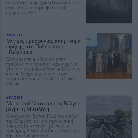
συγκέντρωσης χρημάτων για την
αγορά νέου πυροσβεστικού
οχήματος 4Χ4
ΔΡΑΣΕΙΣ
Μνήμες προσφυγιάς και μήνυμα
ειρήνης στο Πολύκεντρο
Πλωμαρίου
Κατάμεστη η αίθουσα στην
προβολή της ταινίας «Διωγμένοι
για την ειρήνη – Όταν οι Έλληνες
και οι Τούρκοι χωρίστηκαν»,
παρουσία του σκηνοθέτη Osman
Okkan
ΔΡΑΣΕΙΣ
Με το ποδήλατο από το Βέλγιο
μέχρι τη Μυτιλήνη
Ο 44χρονος Steven Fack διασχίζει
την Ευρώπη σε μια προσωπική
δοκιμασία αντοχής με τελικό
προορισμό την ιδιαίτερη πατρίδα
της συντρόφου του