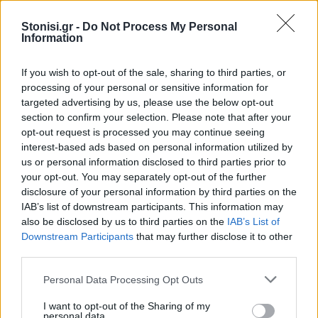
Stonisi.gr -
Do Not Process My Personal
Ιός της γρίπης
Information
Η θετικότητα για γρίπη όπως εκτιμάται από τα
If you wish to opt-out of the sale, sharing to third parties, or
δίκτυα επιτήρησης στην κοινότητα (δίκτυο
processing of your personal or sensitive information for
επιτήρησης Sentinel ΠΦΥ) και στο νοσοκομειακό
targeted advertising by us, please use the below opt-out
section to confirm your selection. Please note that after your
περιβάλλον (δίκτυο επιτήρησης SARI), παραμένει
opt-out request is processed you may continue seeing
σε πολύ χαμηλά επίπεδα, με ανίχνευση
interest-based ads based on personal information utilized by
σποραδικών μόνο θετικών δειγμάτων.
us or personal information disclosed to third parties prior to
your opt-out. You may separately opt-out of the further
Δεν καταγράφηκε νέο σοβαρό κρούσμα με
disclosure of your personal information by third parties on the
νοσηλεία σε ΜΕΘ, ούτε νέος θάνατος από
IAB’s list of downstream participants. This information may
also be disclosed by us to third parties on the
IAB’s List of
εργαστηριακά επιβεβαιωμένη γρίπη.
Downstream Participants
that may further disclose it to other
third parties.
Αναπνευστικός συγκυτιακός ιός - RSV
Personal Data Processing Opt Outs
Δεν ανευρέθηκαν θετικά δείγματα τόσο στην
κοινότητα (δίκτυο επιτήρησης Sentinel ΠΦΥ), όσο
I want to opt-out of the Sharing of my
personal data.