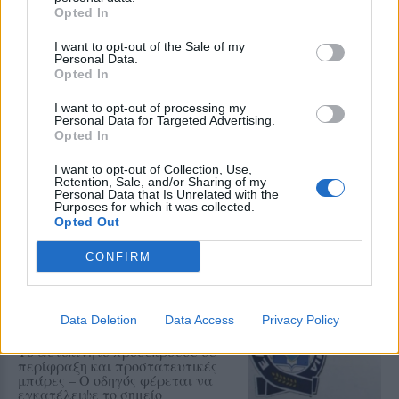
και στα νοσοκομεία (δίκτυο επιτήρησης SARI).
Opted In
I want to opt-out of the Sale of my
[ΠΗΓΗ]
Personal Data.
Opted In
I want to opt-out of processing my
Personal Data for Targeted Advertising.
Δείτε περισσότερα άρθρα μας στα αποτελέσματα
Opted In
αναζήτησης
I want to opt-out of Collection, Use,
Add stonisi.gr on Google ↗
Retention, Sale, and/or Sharing of my
Personal Data that Is Unrelated with the
Purposes for which it was collected.
Opted Out
ΣΤΗΝ ΙΔΙΑ ΚΑΤΗΓΟΡΙΑ
CONFIRM
ΑΣΤΥΝΟΜΙΑ
Δικογραφία σε βάρος 23χρονου
Data Deletion
Data Access
Privacy Policy
για τροχαίο στην Πέτρα
Το αυτοκίνητο προσέκρουσε σε
περίφραξη και προστατευτικές
μπάρες – Ο οδηγός φέρεται να
εγκατέλειψε το σημείο