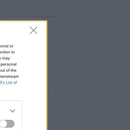
ΔΙΑΦΗΜΙΣΗ
sonal or
ection to
ou may
 personal
out of the
 downstream
B’s List of