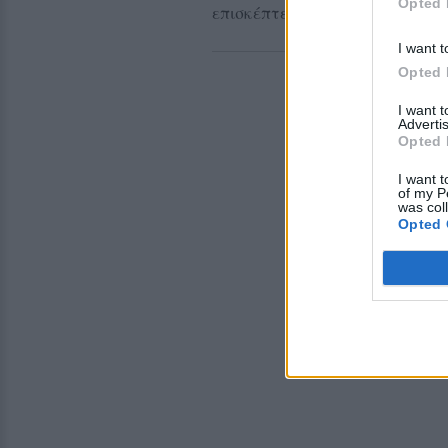
Opted 
επισκέπτες.
I want t
Opted 
I want 
Advertis
Opted 
I want t
of my P
was col
Opted 