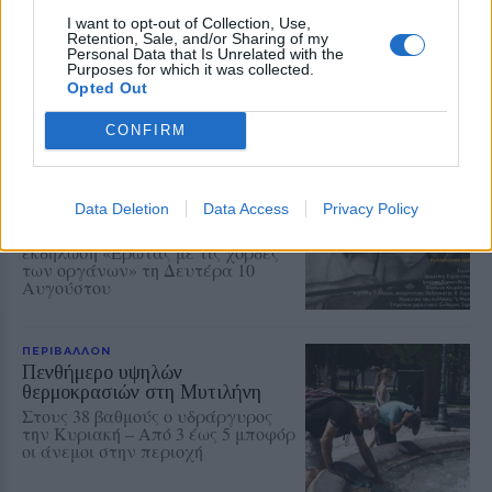
αιμοδότες
I want to opt-out of Collection, Use,
Μεγάλη συναυλία στις 19
Retention, Sale, and/or Sharing of my
Αυγούστου στο Δημοτικό Στάδιο
Personal Data that Is Unrelated with the
Μυτιλήνης – Μέρος των εσόδων θα
Purposes for which it was collected.
διατεθεί για την ενίσχυση του
Opted Out
Συλλόγου Εθελοντών Αιμοδοτών
CONFIRM
ΑΤΖΕΝΤΑ
Αφιέρωμα στον Νίκο Καλαϊτζή –
Μπινταγιάλα στον Μεσότοπο
Data Deletion
Data Access
Privacy Policy
Μουσική, φωτογραφία και
δραματοποίηση συνθέτουν την
εκδήλωση «Έρωτας με τις χορδές
των οργάνων» τη Δευτέρα 10
Αυγούστου
ΠΕΡΙΒΑΛΛΟΝ
Πενθήμερο υψηλών
θερμοκρασιών στη Μυτιλήνη
Στους 38 βαθμούς ο υδράργυρος
την Κυριακή – Από 3 έως 5 μποφόρ
οι άνεμοι στην περιοχή