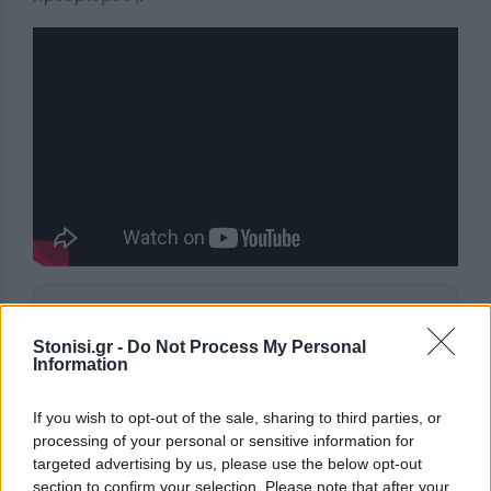
Δείτε περισσότερα άρθρα μας στα αποτελέσματα
αναζήτησης
Stonisi.gr -
Do Not Process My Personal
Information
Add stonisi.gr on Google ↗
If you wish to opt-out of the sale, sharing to third parties, or
processing of your personal or sensitive information for
targeted advertising by us, please use the below opt-out
ΣΤΗΝ ΙΔΙΑ ΚΑΤΗΓΟΡΙΑ
section to confirm your selection. Please note that after your