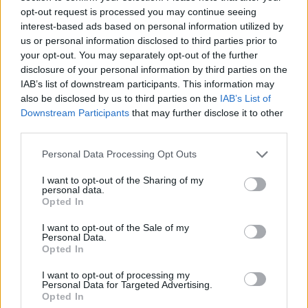
opt-out request is processed you may continue seeing
ΜΥΤΙΛΗΝΗ
interest-based ads based on personal information utilized by
Δημόσιο «ευχαριστώ» της
us or personal information disclosed to third parties prior to
ΔΕΥΑΛ στην Αστυνομία
your opt-out. You may separately opt-out of the further
Ιδιαίτερη αναφορά στην
disclosure of your personal information by third parties on the
Αστυνομική Διεύθυνση Λέσβου και
IAB’s list of downstream participants. This information may
το Τμήμα Τροχαίας για τη βοήθεια
κατά τη διάρκεια των εργασιών
also be disclosed by us to third parties on the
IAB’s List of
στην Ελευθερίου Βενιζέλου
Downstream Participants
that may further disclose it to other
third parties.
ΤΟΥΡΙΣΜΟΣ
Personal Data Processing Opt Outs
Πάνω από 65.000 Τούρκοι
τουρίστες στη Λέσβο στο
I want to opt-out of the Sharing of my
επτάμηνο
personal data.
Καθοριστική για την τελική εικόνα
Opted In
η τουριστική κίνηση έως το τέλος
Σεπτεμβρίου
I want to opt-out of the Sale of my
Personal Data.
Opted In
I want to opt-out of processing my
ΣΥΝΕΝΤΕΥΞΗ
ΜΥΤΙΛΗΝΗ
Personal Data for Targeted Advertising.
Η Έλενα Παπαρίζου τραγουδά
Opted In
στη Μυτιλήνη για τους εθελοντές