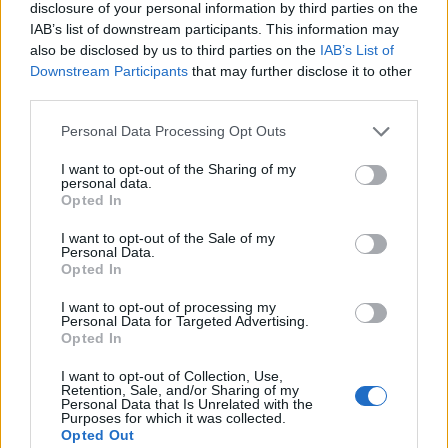
disclosure of your personal information by third parties on the
ΑΤΖΕΝΤΑ
Το «χρυσό» μέλι της Αγρας σε
IAB’s list of downstream participants. This information may
μια ξεχωριστή γευσιγνωσία στο
also be disclosed by us to third parties on the
IAB’s List of
Σίγρι
Downstream Participants
that may further disclose it to other
Οι δύο βραβευμένες ποικιλίες του
third parties.
βιολογικού μελιού «Μελ-Ισσα»
συναντούν παραδοσιακά τυριά και
Personal Data Processing Opt Outs
φρούτα την Τρίτη 11 Αυγούστου
στο Μουσείο Φυσικής Ιστορίας
Απολιθωμένου Δάσους Λέσβου
I want to opt-out of the Sharing of my
personal data.
Opted In
ΣΥΝΔΙΚΑΛΙΣΜΟΣ
Ερεσός και Πλωμάρι στον
I want to opt-out of the Sale of my
πανελλαδικό χάρτη αλληλεγγύης
Personal Data.
προς την Παλαιστίνη
Opted In
Συνολικά, δράσεις και
συγκεντρώσεις διοργανώθηκαν σε
I want to opt-out of processing my
106 σημεία της χώρας
Personal Data for Targeted Advertising.
Opted In
I want to opt-out of Collection, Use,
Retention, Sale, and/or Sharing of my
ΑΣΤΥΝΟΜΙΑ
Personal Data that Is Unrelated with the
Σαρωτικοί έλεγχοι για κράνος
Purposes for which it was collected.
στα νησιά του Βορειοανατολικού
Opted Out