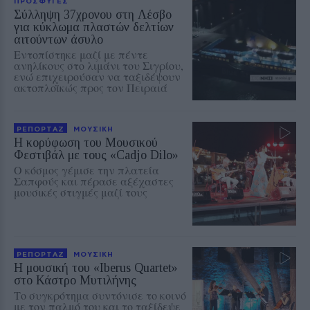
ΠΡΟΣΦΥΓΕΣ
Σύλληψη 37χρονου στη Λέσβο
για κύκλωμα πλαστών δελτίων
αιτούντων άσυλο
Εντοπίστηκε μαζί με πέντε
ανηλίκους στο λιμάνι του Σιγρίου,
ενώ επιχειρούσαν να ταξιδέψουν
ακτοπλοϊκώς προς τον Πειραιά
ΡΕΠΟΡΤΑΖ
ΜΟΥΣΙΚΗ
Η κορύφωση του Μουσικού
Φεστιβάλ με τους «Cadjo Dilo»
Ο κόσμος γέμισε την πλατεία
Σαπφούς και πέρασε αξέχαστες
μουσικές στιγμές μαζί τους
ΡΕΠΟΡΤΑΖ
ΜΟΥΣΙΚΗ
Η μουσική του «Iberus Quartet»
στο Κάστρο Μυτιλήνης
Το συγκρότημα συντόνισε το κοινό
με τον παλμό του και το ταξίδεψε