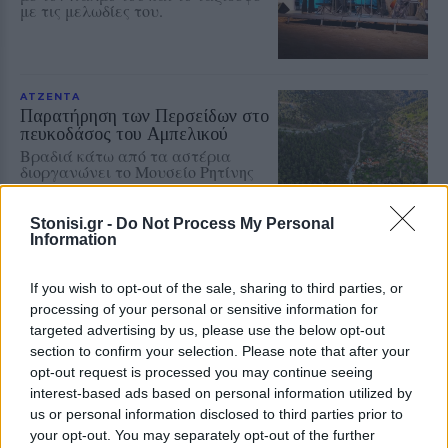
με τις μελωδίες του.
ΑΤΖΕΝΤΑ
Παρατήρηση των Περσείδων στο
πευκοδάσος του Αμπελικού
Βραδιά κάτω από τα αστέρια
διοργανώνει το Μουσείο Ρητίνης
Stonisi.gr -
Do Not Process My Personal
Information
ΠΑΙΔΙΑ + ΓΟΝΕΙΣ
If you wish to opt-out of the sale, sharing to third parties, or
Απογευματινή
processing of your personal or sensitive information for
ορνιθοπαρατήρηση στις Αλυκές
targeted advertising by us, please use the below opt-out
Πολιχνίτου
section to confirm your selection. Please note that after your
Εξόρμηση γνωριμίας με τα πουλιά
και τη βλάστηση του υγροτόπου
opt-out request is processed you may continue seeing
σήμερα, Δευτέρα
interest-based ads based on personal information utilized by
us or personal information disclosed to third parties prior to
your opt-out. You may separately opt-out of the further