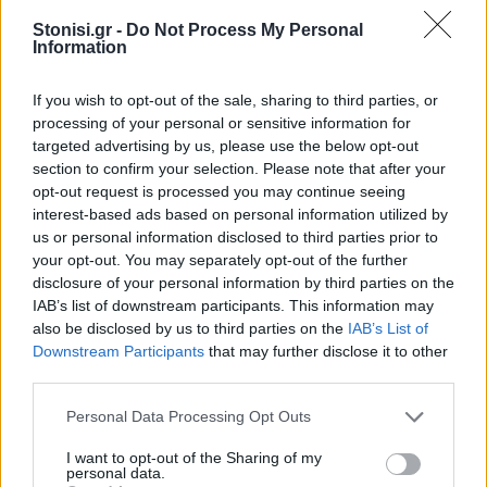
Αντίστασης, ενώ κατατέθηκε
πρόταση να δοθεί το όνομά τους σε
Stonisi.gr -
Do Not Process My Personal
δρόμο του τόπου όπου γεννήθηκαν
Information
ΔΡΑΣΕΙΣ
If you wish to opt-out of the sale, sharing to third parties, or
Ένα γλυκό ταξίδι στη φύση της
processing of your personal or sensitive information for
δυτικής Λέσβου
targeted advertising by us, please use the below opt-out
Το θυμαρίσιο μέλι, οι επικονιαστές
και τα αρωματικά φυτά
section to confirm your selection. Please note that after your
πρωταγωνίστησαν στη γευστική
opt-out request is processed you may continue seeing
εμπειρία που φιλοξενεησε το
interest-based ads based on personal information utilized by
Μουσείο Φυσικής Ιστορίας
Απολιθωμένου Δάσους Λέσβου
us or personal information disclosed to third parties prior to
your opt-out. You may separately opt-out of the further
disclosure of your personal information by third parties on the
ΔΡΑΣΕΙΣ
IAB’s list of downstream participants. This information may
Τρεις συγκεντρώσεις στη Λέσβο
για την Παλαιστίνη
also be disclosed by us to third parties on the
IAB’s List of
Μυτιλήνη, Πλωμάρι και Ερεσός
Downstream Participants
that may further disclose it to other
συμμετέχουν την Κυριακή στην
third parties.
πανελλαδική ημέρα δράσης
ενάντια στον πόλεμο στη Γάζα και
Personal Data Processing Opt Outs
στη συνέχιση της συνεργασίας
Ελλάδας–Ισραήλ
I want to opt-out of the Sharing of my
personal data.