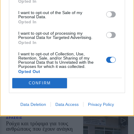
ΔΡΑΣΕΙΣ
Opted In
Τα παιδιά ανακαλύπτουν το
Απολιθωμένο Δάσος μέσα από
I want to opt-out of the Sale of my
ένα νέο παιχνίδι
Personal Data.
Opted In
Διαδραστική εκπαιδευτική δράση
στο Μουσείο του Σιγρίου, με
αναμνηστικά για όλους και ετήσια
I want to opt-out of processing my
κάρτα ελεύθερης εισόδου για τον
Personal Data for Targeted Advertising.
νικητή
Opted In
I want to opt-out of Collection, Use,
ΔΡΑΣΕΙΣ
Retention, Sale, and/or Sharing of my
Κάλεσμα για συγκέντρωση υπέρ
Personal Data that Is Unrelated with the
Purposes for which it was collected.
της Παλαιστίνης από
Opted Out
ανειδίκευτους γιατρούς της
Λέσβου
CONFIRM
Την Κυριακή 9 Αυγούστου, στις
7.30 το απόγευμα, έξω από το
κεντρικό κτήριο της Περιφέρειας
Βορείου Αιγαίου στη Μυτιλήνη η
κινητοποίηση
Data Deletion
Data Access
Privacy Policy
ΔΡΑΣΕΙΣ
Ρούχα και τρόφιμα για τους
ανθρώπους που έχουν ανάγκη