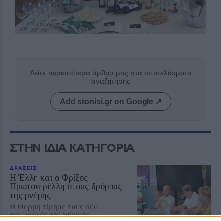
Δείτε περισσότερα άρθρα μας στα αποτελέσματα
αναζήτησης
Add stonisi.gr on Google ↗
ΣΤΗΝ ΙΔΙΑ ΚΑΤΗΓΟΡΙΑ
ΔΡΑΣΕΙΣ
Η Έλλη και ο Φρίξος
Πρωτογερέλλη στους δρόμους
της μνήμης
Η Θερμή τίμησε τους δύο
αγωνιστές της Εθνικής