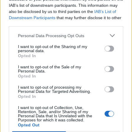
ΤΟΥΡΙΣΜΟΣ
IAB’s list of downstream participants. This information may
Πάνω από 65.000 Τούρκοι
also be disclosed by us to third parties on the
IAB’s List of
τουρίστες στη Λέσβο στο
Downstream Participants
that may further disclose it to other
επτάμηνο
third parties.
Καθοριστική για την τελική εικόνα
η τουριστική κίνηση έως το τέλος
Σεπτεμβρίου
Personal Data Processing Opt Outs
I want to opt-out of the Sharing of my
personal data.
Opted In
ΣΥΝΕΝΤΕΥΞΗ
ΜΥΤΙΛΗΝΗ
Η Έλενα Παπαρίζου τραγουδά
I want to opt-out of the Sale of my
στη Μυτιλήνη για τους εθελοντές
Personal Data.
αιμοδότες
Opted In
Μεγάλη συναυλία στις 19
Αυγούστου στο Δημοτικό Στάδιο
I want to opt-out of processing my
Μυτιλήνης – Μέρος των εσόδων θα
Personal Data for Targeted Advertising.
διατεθεί για την ενίσχυση του
Opted In
Συλλόγου Εθελοντών Αιμοδοτών
I want to opt-out of Collection, Use,
Retention, Sale, and/or Sharing of my
ΑΤΖΕΝΤΑ
Personal Data that Is Unrelated with the
Αφιέρωμα στον Νίκο Καλαϊτζή –
Purposes for which it was collected.
Μπινταγιάλα στον Μεσότοπο
Opted Out
Μουσική, φωτογραφία και