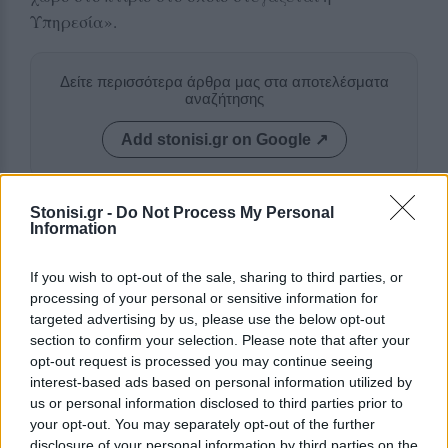
Υπηρεσία».
Δείτε περισσότερα άρθρα μας στα αποτελέσματα
αναζήτησης
Add stonisi.gr on Google ↗
Stonisi.gr -
Do Not Process My Personal
ΣΤΗΝ ΙΔΙΑ ΚΑΤΗΓΟΡΙΑ
Information
ΜΥΤΙΛΗΝΗ
If you wish to opt-out of the sale, sharing to third parties, or
Δημόσιο «ευχαριστώ» της
processing of your personal or sensitive information for
ΔΕΥΑΛ στην Αστυνομία
targeted advertising by us, please use the below opt-out
Ιδιαίτερη αναφορά στην
section to confirm your selection. Please note that after your
Αστυνομική Διεύθυνση Λέσβου και
opt-out request is processed you may continue seeing
το Τμήμα Τροχαίας για τη βοήθεια
κατά τη διάρκεια των εργασιών
interest-based ads based on personal information utilized by
στην Ελευθερίου Βενιζέλου
us or personal information disclosed to third parties prior to
your opt-out. You may separately opt-out of the further
disclosure of your personal information by third parties on the