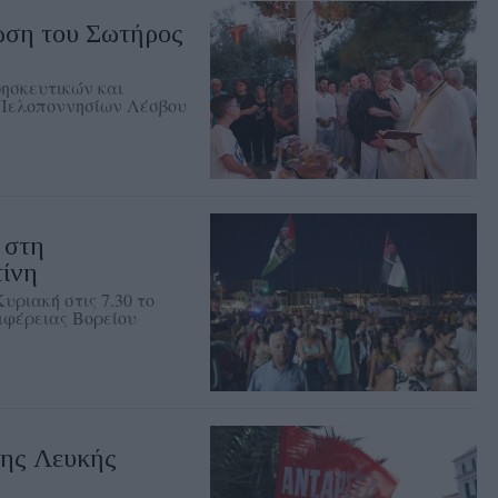
ση του Σωτήρος
ρησκευτικών και
 Πελοποννησίων Λέσβου
 στη
τίνη
υριακή στις 7.30 το
ιφέρειας Βορείου
ης Λευκής