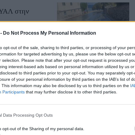
ΕΥΑΛ στην
θυνση Λέσβου και το
διάρκεια των εργασιών
 -
Do Not Process My Personal Information
to opt-out of the sale, sharing to third parties, or processing of your per
formation for targeted advertising by us, please use the below opt-out s
r selection. Please note that after your opt-out request is processed y
eing interest-based ads based on personal information utilized by us or
ρίστες στη Λέσβο
disclosed to third parties prior to your opt-out. You may separately opt-
losure of your personal information by third parties on the IAB’s list of
ιστική κίνηση έως το
. This information may also be disclosed by us to third parties on the
IA
Participants
that may further disclose it to other third parties.
l Data Processing Opt Outs
ά στη Μυτιλήνη
o opt-out of the Sharing of my personal data.