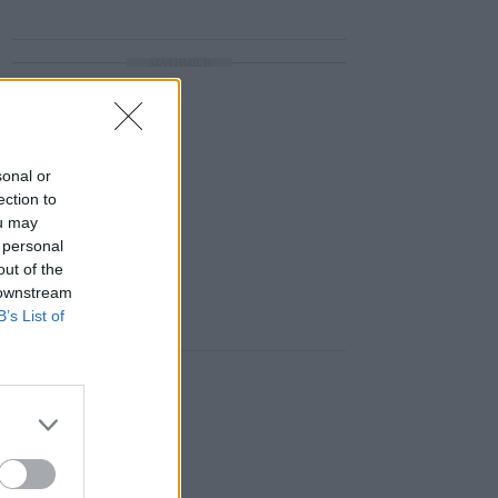
ΔΙΑΦΗΜΙΣΗ
sonal or
ection to
ou may
 personal
out of the
 downstream
B’s List of