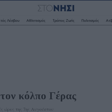
κτός Λέσβου
Αθλητισμός
Τρόπος Ζωής
Πολιτισμός
Ατζ
τον κόλπο Γέρας
ές ώρες της 7ης Αυγούστου