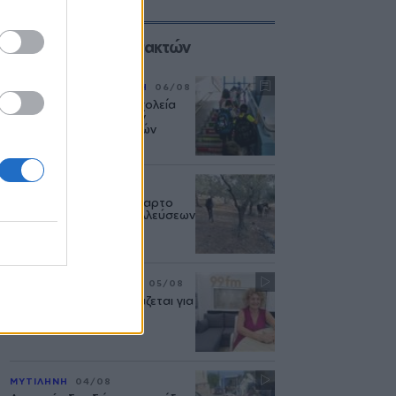
Επιλογές των Συντακτών
ΡΕΠΟΡΤΑΖ
ΕΚΠΑΙΔΕΥΣΗ
06/08
Η επόμενη μέρα στα σχολεία
της Μυτιλήνης μετά την
κατάργηση των σχολικών
επιτροπών
ΑΓΡΟΤΕΣ
06/08
Έτσι χάθηκε το ένα τέταρτο
των αγροτικών εκμεταλλεύσεων
του Βορείου Αιγαίου
ΣΥΝΕΝΤΕΥΞΗ
ΜΟΥΣΙΚΗ
05/08
«Η ασφάλεια δεν θυσιάζεται για
τις δημόσιες σχέσεις»
ΜΥΤΙΛΗΝΗ
04/08