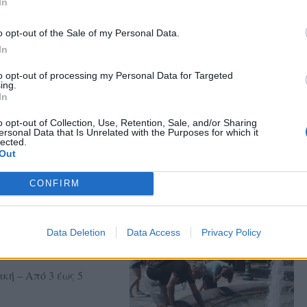
In
 Δημοτικό Στάδιο
ί για την ενίσχυση του
o opt-out of the Sale of my Personal Data.
In
to opt-out of processing my Personal Data for Targeted
ing.
In
ή – Μπινταγιάλα
o opt-out of Collection, Use, Retention, Sale, and/or Sharing
ersonal Data that Is Unrelated with the Purposes for which it
lected.
 συνθέτουν την
Out
άνων» τη Δευτέρα 10
CONFIRM
Data Deletion
Data Access
Privacy Policy
σιών στη
κή – Από 3 έως 5