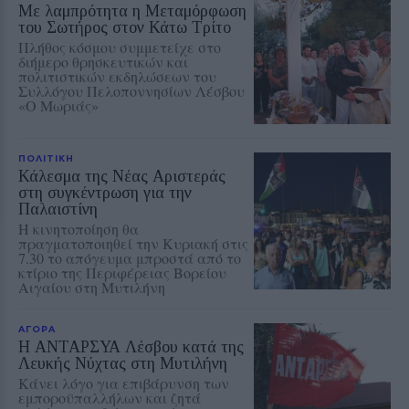
Με λαμπρότητα η Μεταμόρφωση
του Σωτήρος στον Κάτω Τρίτο
Πλήθος κόσμου συμμετείχε στο
διήμερο θρησκευτικών και
πολιτιστικών εκδηλώσεων του
Συλλόγου Πελοποννησίων Λέσβου
«Ο Μωριάς»
ΠΟΛΙΤΙΚΗ
Κάλεσμα της Νέας Αριστεράς
στη συγκέντρωση για την
Παλαιστίνη
Η κινητοποίηση θα
πραγματοποιηθεί την Κυριακή στις
7.30 το απόγευμα μπροστά από το
κτίριο της Περιφέρειας Βορείου
Αιγαίου στη Μυτιλήνη
ΑΓΟΡΑ
Η ΑΝΤΑΡΣΥΑ Λέσβου κατά της
Λευκής Νύχτας στη Μυτιλήνη
Κάνει λόγο για επιβάρυνση των
εμποροϋπαλλήλων και ζητά