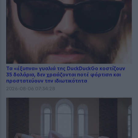
Τα «έξυπνα» γυαλιά της DuckDuckGo κοστίζουν
35 δολάρια, δεν χρειάζονται ποτέ φόρτιση και
προστατεύουν την ιδιωτικότητα
2026-08-06 07:34:28