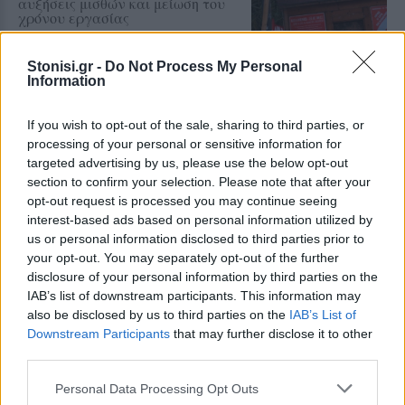
αυξήσεις μισθών και μείωση του
χρόνου εργασίας
Stonisi.gr -
Do Not Process My Personal
Information
ΧΩΡΙΑ
Ολοκληρώθηκε η πλακόστρωση
στο Μεγαλοχώρι
If you wish to opt-out of the sale, sharing to third parties, or
Η παρέμβαση στην οδό Σοφού
processing of your personal or sensitive information for
Βενιαμίν – Μάρμαρο όπως
targeted advertising by us, please use the below opt-out
αναφέρει ο δήμαρχος Μυτιλήνης
Παναγιώτης Χριστόφας
section to confirm your selection. Please note that after your
opt-out request is processed you may continue seeing
interest-based ads based on personal information utilized by
us or personal information disclosed to third parties prior to
ΔΡΑΣΕΙΣ
your opt-out. You may separately opt-out of the further
Η Λέσβος στη Διεθνή
disclosure of your personal information by third parties on the
Κατασκήνωση Νέων των
IAB’s list of downstream participants. This information may
Παγκόσμιων Γεωπάρκων
UNESCO
also be disclosed by us to third parties on the
IAB’s List of
Μαθητές του Πρότυπου ΓΕΛ
Downstream Participants
that may further disclose it to other
Μυτιλήνης παρουσίασαν το
third parties.
Απολιθωμένο Δάσος και τη
συμβολή του στη μελέτη της
Personal Data Processing Opt Outs
κλιματικής αλλαγής