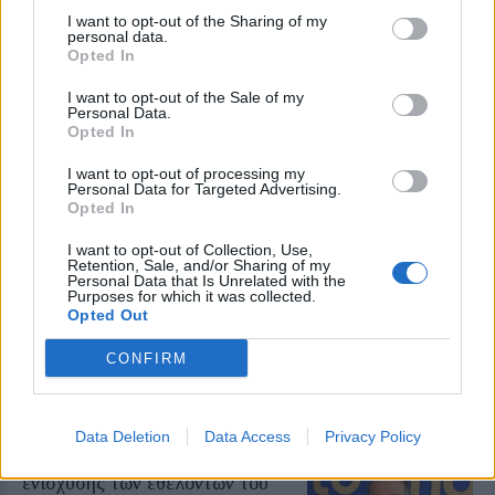
I want to opt-out of the Sharing of my
ΧΩΡΙΑ
personal data.
Η Αγιάσος τίμησε τη
Opted In
Μεταμόρφωση του Σωτήρος
Η καθιερωμένη περιφορά της
I want to opt-out of the Sale of my
Personal Data.
εικόνας από τον Ιερό Ναό της
Opted In
Παναγίας έως τον ναΐσκο της
Ζωοδόχου Πηγής
I want to opt-out of processing my
Personal Data for Targeted Advertising.
Opted In
ΜΥΤΙΛΗΝΗ
I want to opt-out of Collection, Use,
Κτηματολόγιο και παλιό
Retention, Sale, and/or Sharing of my
Κολυμβητήριο στη συνάντηση
Personal Data that Is Unrelated with the
Κουφέλου με το ΤΕΕ
Purposes for which it was collected.
Opted Out
Πολεοδομικός σχεδιασμός,
αντισεισμική προστασία και
στελέχωση των τεχνικών
CONFIRM
υπηρεσιών βρέθηκαν επίσης στην
ατζέντα της συζήτησης
Data Deletion
Data Access
Privacy Policy
ΑΥΤΟΔΙΟΙΚΗΣΗ
Στην Περιφέρεια το αίτημα
ενίσχυσης των εθελοντών του