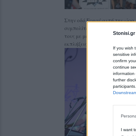
Στην οδό Ερμού αυτή την ώρα 
συμπολίτες μας και επισκέπτε
Stonisi.gr
τους με μουσική, κεράσματα, 
εκπλήξεις για μικρους και μεγ
If you wish 
sensitive in
confirm you
continue se
information 
further disc
participants
Downstream 
Persona
I want t