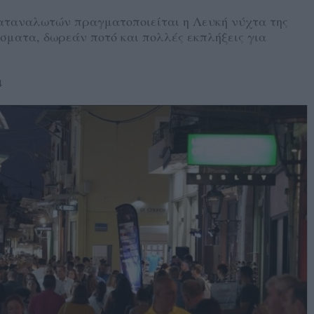
αταναλωτών πραγματοποιείται η Λευκή νύχτα της
σματα, δωρεάν ποτό και πολλές εκπλήξεις για
4