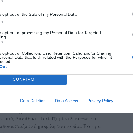
In
o opt-out of the Sale of my Personal Data.
In
to opt-out of processing my Personal Data for Targeted
ing.
In
ΔΙΑΦΗΜΙΣΗ
o opt-out of Collection, Use, Retention, Sale, and/or Sharing
ersonal Data that Is Unrelated with the Purposes for which it
lected.
Out
CONFIRM
άνοιγμα της αγοράς στις 6.30 και θα
Data Deletion
Data Access
Privacy Policy
υ . Ο σχεδιασμός περιλαμβάνει ζωντανή μουσική
καλλιτέχνες σε κεντρικά σημεία των
ρμού, Λαδάδικα, Γενί Τζαμί κτλ. καθώς και
 οποίοι παίζουν δημοφιλή τραγούδια. Ενώ για