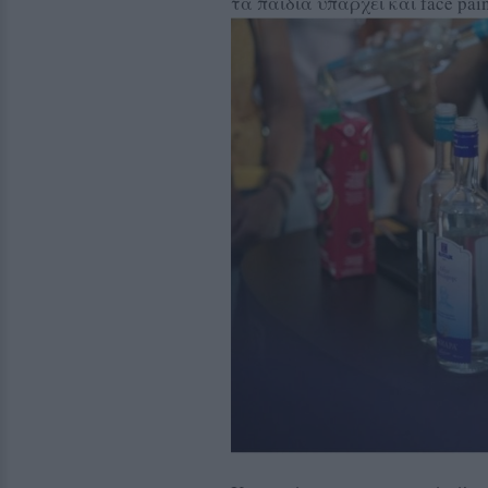
τα παιδιά υπάρχει και face pain