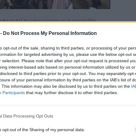
επικρατεί το αδιαχώρητο με εκατοντάδες
ς του νησιού μας να απολαμβάνουν τα ψώνια
 -
Do Not Process My Personal Information
αγαπημένα ποτά της Λέσβου και πολλές
άλους.
to opt-out of the sale, sharing to third parties, or processing of your per
formation for targeted advertising by us, please use the below opt-out s
r selection. Please note that after your opt-out request is processed y
eing interest-based ads based on personal information utilized by us or
disclosed to third parties prior to your opt-out. You may separately opt-
losure of your personal information by third parties on the IAB’s list of
. This information may also be disclosed by us to third parties on the
IA
Participants
that may further disclose it to other third parties.
l Data Processing Opt Outs
o opt-out of the Sharing of my personal data.