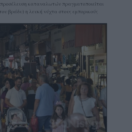
α προσέλευση καταναλωτών πραγματοποιείται
του βράδυ) η λευκή νύχτα στους εμπορικούς