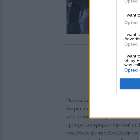
Opted 
I want t
Opted 
I want 
Advertis
Opted 
I want t
of my P
was col
Opted 
Οι εκδηλώσεις ξεκίνησαν με το 
διαρκέσουν έως τις 11.30 βράδ
από τοπικά συγκροτήματα και 
εμπορικών δρόμων δηλαδή σε Ε
γνωστούς djs της Μυτιλήνης οι