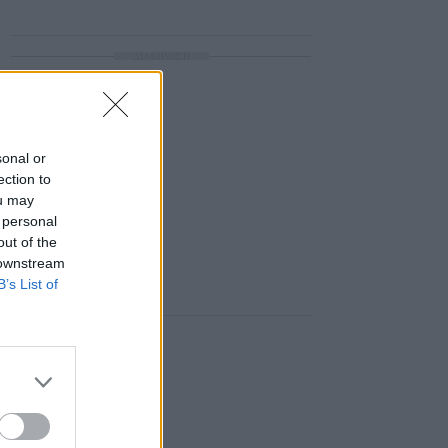
ΔΙΑΦΗΜΙΣΗ
sonal or
ection to
ou may
 personal
out of the
 downstream
B’s List of