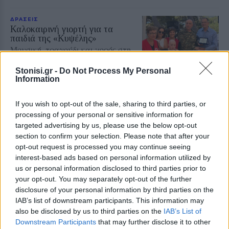
ΔΡΑΣΕΙΣ
Καλοκαιρινή γιορτή για τα
παιδιά της «Κυψέλης»
Μουσική, τραγούδι και χορός στη
Λέσχη Αξιωματικών από τον
Ελληνικό Ερυθρό Σταυρό και την
Stonisi.gr -
Do Not Process My Personal
98 ΑΔΤΕ
Information
If you wish to opt-out of the sale, sharing to third parties, or
ΡΕΠΟΡΤΑΖ
ΔΡΑΣΕΙΣ
processing of your personal or sensitive information for
Στο Πανελλήνιον έκθεση
targeted advertising by us, please use the below opt-out
σύνδεσης του σήμερα της
section to confirm your selection. Please note that after your
Μυτιλήνης με το χθες
opt-out request is processed you may continue seeing
Μια έκθεση διοργανωμένη από τον
interest-based ads based on personal information utilized by
Εμπορικό Σύλλογο Μυτιλήνης
us or personal information disclosed to third parties prior to
your opt-out. You may separately opt-out of the further
disclosure of your personal information by third parties on the
IAB’s list of downstream participants. This information may
ΜΟΥΣΙΚΗ
also be disclosed by us to third parties on the
IAB’s List of
Η γιορτή της τράτας ζωντάνεψε
Downstream Participants
that may further disclose it to other
ξανά στη Σκάλα Πολιχνίτου