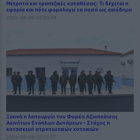
Μετρητά και τραπεζικές καταθέσεις: Τι δέχεται η
εφορία και πότε φορολογεί τα ποσά ως εισόδημα
2026-08-08 03:50:34
Ξεκινά η λειτουργία του Φορέα Αξιοποίησης
Ακινήτων Ενόπλων Δυνάμεων – Στόχος η
κατασκευή στρατιωτικών κατοικιών
2026-08-08 03:53:37