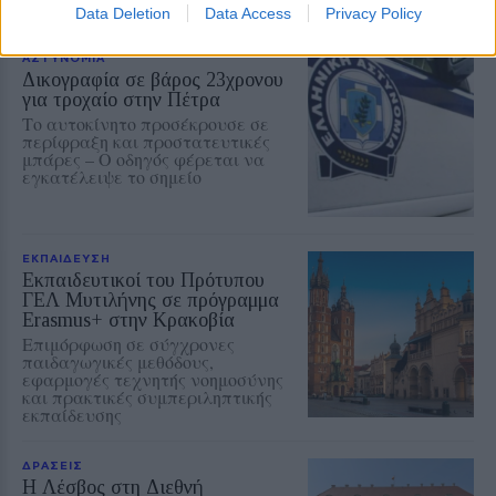
Data Deletion
Data Access
Privacy Policy
ΑΣΤΥΝΟΜΙΑ
Δικογραφία σε βάρος 23χρονου
για τροχαίο στην Πέτρα
Το αυτοκίνητο προσέκρουσε σε
περίφραξη και προστατευτικές
μπάρες – Ο οδηγός φέρεται να
εγκατέλειψε το σημείο
ΕΚΠΑΙΔΕΥΣΗ
Εκπαιδευτικοί του Πρότυπου
ΓΕΛ Μυτιλήνης σε πρόγραμμα
Erasmus+ στην Κρακοβία
Επιμόρφωση σε σύγχρονες
παιδαγωγικές μεθόδους,
εφαρμογές τεχνητής νοημοσύνης
και πρακτικές συμπεριληπτικής
εκπαίδευσης
ΔΡΑΣΕΙΣ
Η Λέσβος στη Διεθνή