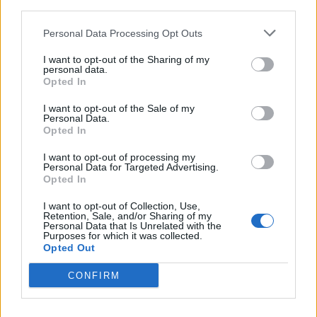
third parties.
Η αναπαράσταση του παλιού
αλιευτικού εθίμου, οι
παραδοσιακοί χοροί και η μουσική
Personal Data Processing Opt Outs
γέμισαν το λιμάνι το βράδυ της 6ης
Αυγούστου
I want to opt-out of the Sharing of my
personal data.
Opted In
ΠΡΟΣΦΥΓΕΣ
«Ένα βιβλίο, ένα χαμόγελο» για
I want to opt-out of the Sale of my
Personal Data.
τα παιδιά του Κοινωνικού
Opted In
Φροντιστηρίου Μυτιλήνης
Βραβεύτηκαν οι μαθητές για την
I want to opt-out of processing my
προσπάθειά τους – Ο Ματίν, παιδί
Personal Data for Targeted Advertising.
πρόσφυγας, πέρασε στη
Opted In
Νοσηλευτική του Αριστοτελείου
Πανεπιστημίου Θεσσαλονίκης
I want to opt-out of Collection, Use,
Retention, Sale, and/or Sharing of my
Personal Data that Is Unrelated with the
ΡΕΠΟΡΤΑΖ
ΔΡΑΣΕΙΣ
Purposes for which it was collected.
Για τον «πυρηνικό εφιάλτη»
Opted Out
προειδοποίησε η Επιτροπή
ειρήνης Λέσβου
CONFIRM
Μια συγκέντρωση γεμάτη
μηνύματα και νοήματα για τον
πόλεμο και την ειρήνη