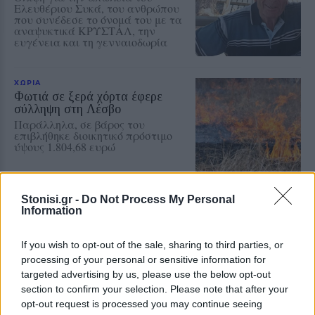
Ελευθέριου Συκά, του ανθρώπου
που συνέδεσε το όνομά του με τα
αναψυκτικά ΚΡΥΣΤΑΛ, την
ευγένεια και τη γενναιοδωρία
ΧΩΡΙΑ
Φωτιά σε ξερά χόρτα έφερε
σύλληψη στη Λέσβο
Παράλληλα, σε βάρος του
επιβλήθηκε διοικητικό πρόστιμο
ύψους 1.804,68 ευρώ
Stonisi.gr -
Do Not Process My Personal
Information
ΧΩΡΙΑ
Τραγωδία στην Πέτρα με νεκρό
άνδρα στην παραλία Καβάκι
If you wish to opt-out of the sale, sharing to third parties, or
Ανασύρθηκε χωρίς τις αισθήσεις
processing of your personal or sensitive information for
του και μεταφέρθηκε στο Κέντρο
Υγείας Καλλονής, όπου
targeted advertising by us, please use the below opt-out
διαπιστώθηκε ο θάνατός του
section to confirm your selection. Please note that after your
opt-out request is processed you may continue seeing