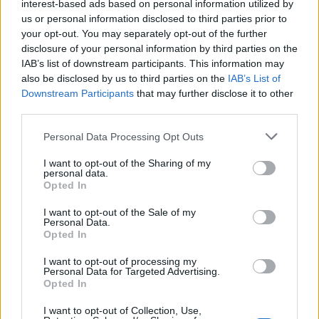
interest-based ads based on personal information utilized by
us or personal information disclosed to third parties prior to
ΧΩΡΙΑ
your opt-out. You may separately opt-out of the further
Η Θερμή γιόρτασε τους
γευστικούς θησαυρούς της
disclosure of your personal information by third parties on the
Λέσβου
IAB’s list of downstream participants. This information may
Λάδι και τυρί βρέθηκαν στο
also be disclosed by us to third parties on the
IAB’s List of
επίκεντρο της γιορτής που
Downstream Participants
that may further disclose it to other
πραγματοποιήθηκε στο Δημοτικό
third parties.
Σχολείο της Θερμής, στο πλαίσιο
του Taste Lesvos και του Λεσβιακού
Καλοκαιριού
Personal Data Processing Opt Outs
I want to opt-out of the Sharing of my
ΠΟΛΙΤΙΚΗ
personal data.
Στη Θεσσαλονίκη τα
Opted In
αποκαλυπτήρια του οικονομικού
προγράμματος της ΕΛ.Α.Σ.
I want to opt-out of the Sale of my
Ο Αλέξης Τσίπρας παρουσιάζει
Personal Data.
στις αρχές Σεπτεμβρίου το
Opted In
τετραετές σχέδιο της Ελληνικής
Αριστερής Συμπαράταξης για την
I want to opt-out of processing my
ακρίβεια, τη φορολογική
Personal Data for Targeted Advertising.
δικαιοσύνη, την παραγωγική
Opted In
ανασυγκρότηση και την ενίσχυση
του κοινωνικού κράτους
I want to opt-out of Collection, Use,