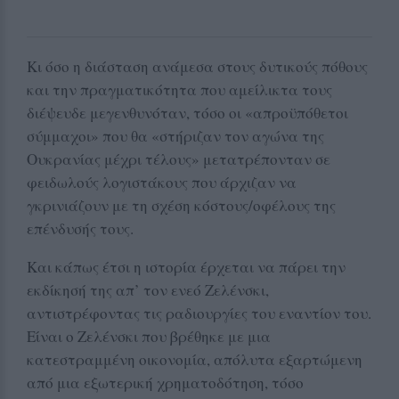
Κι όσο η διάσταση ανάμεσα στους δυτικούς πόθους
και την πραγματικότητα που αμείλικτα τους
διέψευδε μεγενθυνόταν, τόσο οι «απροϋπόθετοι
σύμμαχοι» που θα «στήριζαν τον αγώνα της
Ουκρανίας μέχρι τέλους» μετατρέπονταν σε
φειδωλούς λογιστάκους που άρχιζαν να
γκρινιάζουν με τη σχέση κόστους/οφέλους της
επένδυσής τους.
Και κάπως έτσι η ιστορία έρχεται να πάρει την
εκδίκησή της απ’ τον ενεό Ζελένσκι,
αντιστρέφοντας τις ραδιουργίες του εναντίον του.
Είναι ο Ζελένσκι που βρέθηκε με μια
κατεστραμμένη οικονομία, απόλυτα εξαρτώμενη
από μια εξωτερική χρηματοδότηση, τόσο