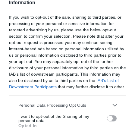
στέλνοντας τον ουκρανικό λαό να πολεμήσει
Information
απροετοίμαστος και για ένα πόλεμο που
διεξάγεται για συμφέροντα αλλότρια.
If you wish to opt-out of the sale, sharing to third parties, or
processing of your personal or sensitive information for
Είναι ο Ζελένσκι που γυρνάει από χώρα σε χώρα,
targeted advertising by us, please use the below opt-out
παρακαλώντας για νέα δαπανηρά εξοπλιστικά
section to confirm your selection. Please note that after your
opt-out request is processed you may continue seeing
προγράμματα.
interest-based ads based on personal information utilized by
us or personal information disclosed to third parties prior to
Επιστέγασμα αυτής της σταδιακής συλλογικής
your opt-out. You may separately opt-out of the further
δυτικής απόσυρσης από την Ουκρανία αποτέλεσαν
disclosure of your personal information by third parties on the
τα γεγονότα της 7ης Οκτωβρίου στη Γάζα και
IAB’s list of downstream participants. This information may
γύρω απ’ αυτήν και η πρωτοφανής έξαρση της
also be disclosed by us to third parties on the
IAB’s List of
Downstream Participants
that may further disclose it to other
γενοκτονικής επίθεσης του Ισραήλ εναντίον των
third parties.
Παλαιστινίων.
Personal Data Processing Opt Outs
Έτσι, ο Ζελένσκι αναγκάστηκε να μάθει με το
σκληρό τρόπο ότι φίλη των ΗΠΑ η Ουκρανία,
I want to opt-out of the Sharing of my
personal data.
φίλτατο όμως το Ισραήλ.
Opted In