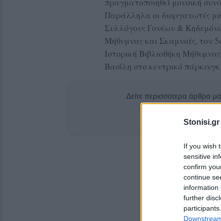
πραγματοποιηθεί μουσική συνα
Παράλληλα οι διοργανωτές μα
Συλλόγους Γονέων & Κηδεμόνω
Μήθυμνας και Σκαμνιάς, τον 
Ιστορική Βιβλιοθήκη Μήθυμνας 
Βασίλη στο κεντρικό πάρκινγ
Δείτε περισσότερα άρθρα μ
Add stonisi
Stonisi.gr
If you wish 
sensitive in
confirm you
continue se
information 
further disc
participants
Downstream 