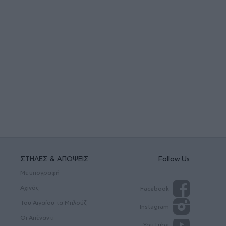
ΣΤΗΛΕΣ & ΑΠΟΨΕΙΣ
Follow Us
Με υπογραφή
Αχινός
Facebook
Του Αιγαίου τα Μπλούζ
Instagram
Οι Απέναντι
YouTube