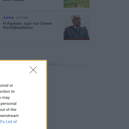
ΧΩΡΙΑ
07/08
Η Αγιάσος τιμά τον Γιάννη
Χατζηβασιλείου
ΔΙΑΦΗΜΙΣΗ
sonal or
ection to
ou may
 personal
out of the
 downstream
B’s List of