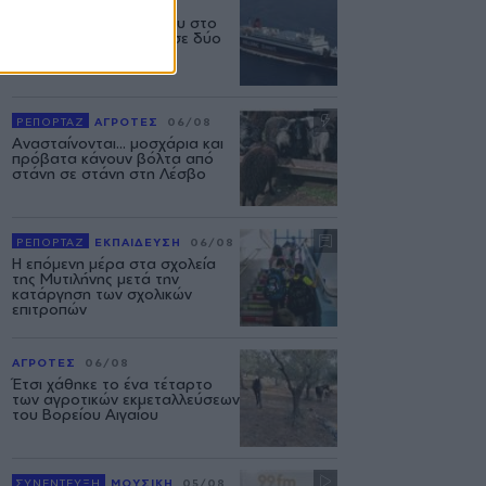
ΕΛΛΑΔΑ
06/08
Δεύτερη εμπλοκή κάβου στο
«Νήσος Ρόδος» μέσα σε δύο
μήνες
ΡΕΠΟΡΤΑΖ
ΑΓΡΟΤΕΣ
06/08
Ανασταίνονται... μοσχάρια και
πρόβατα κάνουν βόλτα από
στάνη σε στάνη στη Λέσβο
ΡΕΠΟΡΤΑΖ
ΕΚΠΑΙΔΕΥΣΗ
06/08
Η επόμενη μέρα στα σχολεία
της Μυτιλήνης μετά την
κατάργηση των σχολικών
επιτροπών
ΑΓΡΟΤΕΣ
06/08
Έτσι χάθηκε το ένα τέταρτο
των αγροτικών εκμεταλλεύσεων
του Βορείου Αιγαίου
ΣΥΝΕΝΤΕΥΞΗ
ΜΟΥΣΙΚΗ
05/08