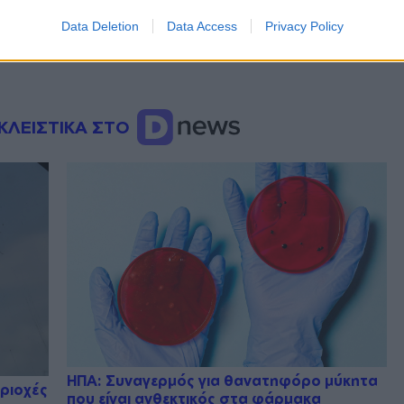
Data Deletion
Data Access
Privacy Policy
ΚΛΕΙΣΤΙΚΑ ΣΤΟ
ΗΠΑ: Συναγερμός για θανατηφόρο μύκητα
εριοχές
που είναι ανθεκτικός στα φάρμακα