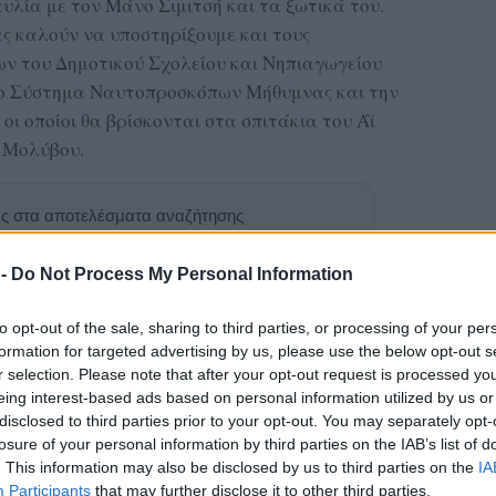
υλία με τον Μάνο Σιμιτσή και τα ξωτικά του.
ς καλούν να υποστηρίξουμε και τους
ν του Δημοτικού Σχολείου και Νηπιαγωγείου
5ο Σύστημα Ναυτοπροσκόπων Μήθυμνας και την
οι οποίοι θα βρίσκονται στα σπιτάκια του Άϊ
κ Μολύβου.
ας στα αποτελέσματα αναζήτησης
.gr on Google ↗
 -
Do Not Process My Personal Information
to opt-out of the sale, sharing to third parties, or processing of your per
formation for targeted advertising by us, please use the below opt-out s
r selection. Please note that after your opt-out request is processed y
eing interest-based ads based on personal information utilized by us or
disclosed to third parties prior to your opt-out. You may separately opt-
losure of your personal information by third parties on the IAB’s list of
. This information may also be disclosed by us to third parties on the
IA
Participants
that may further disclose it to other third parties.