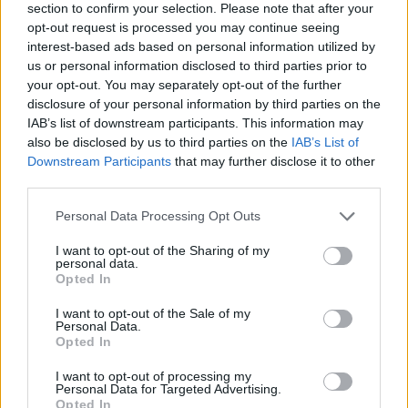
section to confirm your selection. Please note that after your
20.30 στα Πηγαδάκια
opt-out request is processed you may continue seeing
interest-based ads based on personal information utilized by
us or personal information disclosed to third parties prior to
ΑΤΖΕΝΤΑ
your opt-out. You may separately opt-out of the further
Μια κουταλιά μέλι, μια γεύση
disclosure of your personal information by third parties on the
από το Γεωπάρκο Λέσβου
IAB’s list of downstream participants. This information may
Γευσιγνωσία φρεσκοτρυγημένου
also be disclosed by us to third parties on the
IAB’s List of
θυμαρίσιου μελιού και προϊόντων
Downstream Participants
that may further disclose it to other
της κυψέλης το Σάββατο 8
Αυγούστου στο Μουσείο Φυσικής
third parties.
Ιστορίας Απολιθωμένου Δάσους
στο Σίγρι
Personal Data Processing Opt Outs
I want to opt-out of the Sharing of my
ΡΕΠΟΡΤΑΖ
ΕΛΕΥΘΕΡΟΣ ΧΡΟΝΟΣ
personal data.
Υποδεχτήκαν τον Αύγουστο με
Opted In
τη «Γιορτή του Κρασιού» τα
Πάμφιλα
I want to opt-out of the Sale of my
Με πολύ χορό, τραγούδι και
Personal Data.
άφθονο κρασί
Opted In
I want to opt-out of processing my
Personal Data for Targeted Advertising.
Opted In