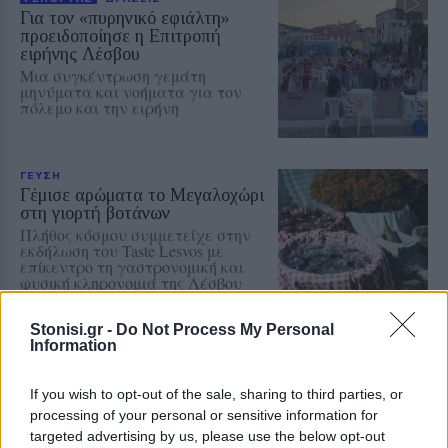
Για τον «πυρηνικό εφιάλτη»
προειδοποίησε η Επιτροπή
ειρήνης Λέσβου
Μια συγκέντρωση γεμάτη
μηνύματα και νοήματα για τον
πόλεμο και την ειρήνη
ΓΕΥΣΗ
Γέμισε αρώματα το Μεγαλοχώρι
στη γιορτή βοτάνων
Πλήθος κόσμου συμμετείχε στην
εκδήλωση του Taste Lesvos με
επίκεντρο τη γαστρονομική και
φυσική κληρονομιά της Λέσβου
Stonisi.gr -
Do Not Process My Personal
Information
ΑΤΖΕΝΤΑ
Παπαλίνα, ούζο και μουσική
απόψε στον Κόλπο της Γέρας
If you wish to opt-out of the sale, sharing to third parties, or
Πλούσιο καλλιτεχνικό πρόγραμμα
processing of your personal or sensitive information for
και χορευτικά συγκροτήματα στη
targeted advertising by us, please use the below opt-out
Γιορτή Παπαλίνας που ξεκινά στις