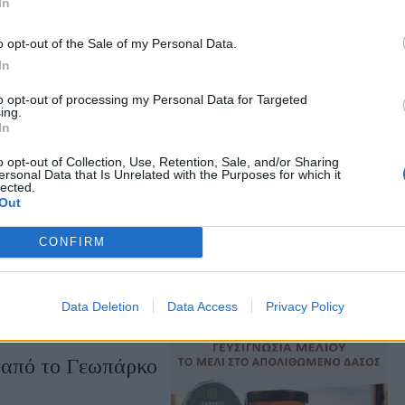
In
ρι στη γιορτή
o opt-out of the Sale of my Personal Data.
του Taste Lesvos με
In
ληρονομιά της Λέσβου
to opt-out of processing my Personal Data for Targeted
ing.
In
o opt-out of Collection, Use, Retention, Sale, and/or Sharing
ersonal Data that Is Unrelated with the Purposes for which it
lected.
απόψε στον Κόλπο
Out
ρευτικά συγκροτήματα
CONFIRM
0.30 στα Πηγαδάκια
Data Deletion
Data Access
Privacy Policy
η από το Γεωπάρκο