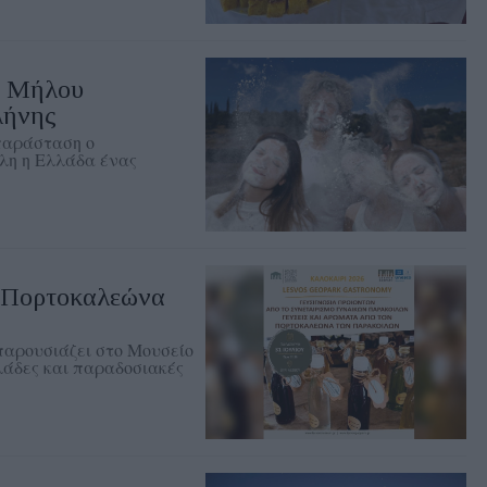
ς Μήλου
λήνης
 παράσταση o
λη η Ελλάδα ένας
ν Πορτοκαλεώνα
αρουσιάζει στο Μουσείο
λάδες και παραδοσιακές