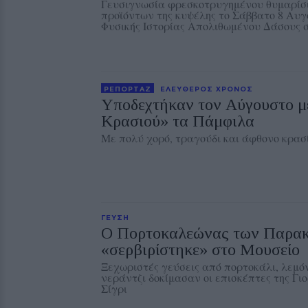
Γευσιγνωσία φρεσκοτρυγημένου θυμαρίσι
προϊόντων της κυψέλης το Σάββατο 8 Αυ
Φυσικής Ιστορίας Απολιθωμένου Δάσους σ
ΡΕΠΟΡΤΑΖ
ΕΛΕΥΘΕΡΟΣ ΧΡΟΝΟΣ
Υποδεχτήκαν τον Αύγουστο με
Κρασιού» τα Πάμφιλα
Με πολύ χορό, τραγούδι και άφθονο κρασ
ΓΕΥΣΗ
Ο Πορτοκαλεώνας των Παρακ
«σερβιρίστηκε» στο Μουσείο
Ξεχωριστές γεύσεις από πορτοκάλι, λεμόν
νεράντζι δοκίμασαν οι επισκέπτες της Γι
Σίγρι