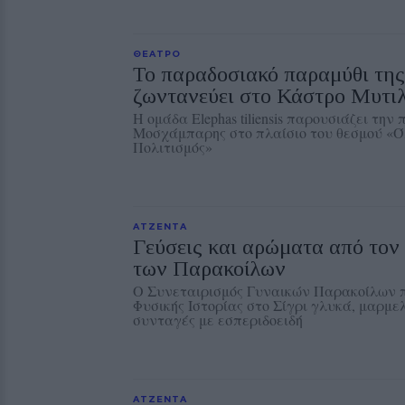
ΘΕΑΤΡΟ
Το παραδοσιακό παραμύθι τη
ζωντανεύει στο Κάστρο Μυτι
Η ομάδα Elephas tiliensis παρουσιάζει την
Μοσχάμπαρης στο πλαίσιο του θεσμού «Ό
Πολιτισμός»
ΑΤΖΕΝΤΑ
Γεύσεις και αρώματα από το
των Παρακοίλων
Ο Συνεταιρισμός Γυναικών Παρακοίλων π
Φυσικής Ιστορίας στο Σίγρι γλυκά, μαρμε
συνταγές με εσπεριδοειδή
ΑΤΖΕΝΤΑ