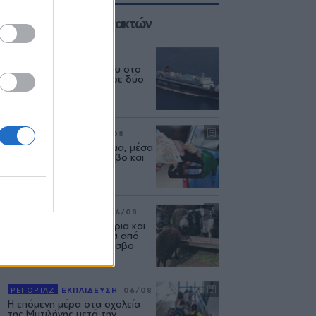
Επιλογές των Συντακτών
ΕΛΛΑΔΑ
06/08
Δεύτερη εμπλοκή κάβου στο
«Νήσος Ρόδος» μέσα σε δύο
μήνες
ΡΕΠΟΡΤΑΖ
ΑΓΟΡΑ
07/08
Φωτιά πήραν τα καυσιμα, μέσα
στον Αύγουστο σε Λέσβο και
Λήμνο
ΡΕΠΟΡΤΑΖ
ΑΓΡΟΤΕΣ
06/08
Ανασταίνονται... μοσχάρια και
πρόβατα κάνουν βόλτα από
στάνη σε στάνη στη Λέσβο
ΡΕΠΟΡΤΑΖ
ΕΚΠΑΙΔΕΥΣΗ
06/08
Η επόμενη μέρα στα σχολεία
της Μυτιλήνης μετά την