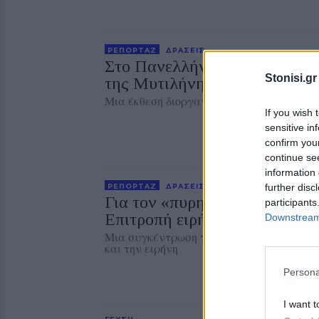
ΡΕΠΟΡΤΑΖ
ΔΡΑΣΕΙΣ
Στο Πανελλήνιον έκθεση σύν
Stonisi.gr
της Μυτιλήνης με το χθες
Μια έκθεση διοργανωμένη από τον Εμπορ
If you wish 
sensitive in
confirm you
continue se
information 
further disc
ΡΕΠΟΡΤΑΖ
ΔΡΑΣΕΙΣ
Για τον «πυρηνικό εφιάλτη» π
participants
Επιτροπή ειρήνης Λέσβου
Downstream 
Μια συγκέντρωση γεμάτη μηνύματα και ν
και την ειρήνη
Persona
I want t