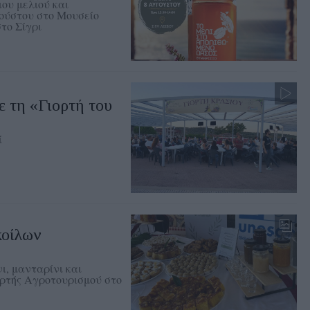
ου μελιού και
γούστου στο Μουσείο
το Σίγρι
 τη «Γιορτή του
ί
οίλων
ι, μανταρίνι και
ορτής Αγροτουρισμού στο