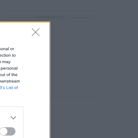
ΔΙΑΦΗΜΙΣΗ
sonal or
ection to
ou may
 personal
out of the
 downstream
B’s List of