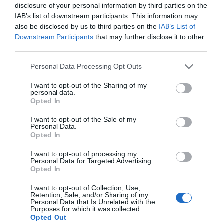
disclosure of your personal information by third parties on the
IAB’s list of downstream participants. This information may
also be disclosed by us to third parties on the
IAB’s List of
Downstream Participants
that may further disclose it to other
Η Λέσβος δεν χρειάζεται να αντιγράψει πρότυπα
third parties.
άλλων περιοχών. Χρειάζεται να αξιοποιήσει τη
Personal Data Processing Opt Outs
δική της ταυτότητα και τα δικά της συγκριτικά
πλεονεκτήματα. Να επενδύσει στην ποιότητα αντί
I want to opt-out of the Sharing of my
personal data.
στην ποσότητα, στη συνεργασία αντί στον
Opted In
κατακερματισμό, στην ανθεκτικότητα αντί στην
I want to opt-out of the Sale of my
εξάρτηση. Να δώσει χώρο σε νέες πρωτοβουλίες, σε
Personal Data.
κοινωνικές επιχειρήσεις, σε παραγωγικά δίκτυα
Opted In
και σε κοινότητες που θέλουν να αναλάβουν
I want to opt-out of processing my
ενεργό ρόλο στη διαμόρφωση του μέλλοντός τους.
Personal Data for Targeted Advertising.
Opted In
Γιατί τελικά το δικαίωμα να μένεις, δεν είναι
απλώς το δικαίωμα να κατοικείς σε έναν τόπο.
I want to opt-out of Collection, Use,
Retention, Sale, and/or Sharing of my
Είναι το δικαίωμα να ονειρεύεσαι, να δημιουργείς
Personal Data that Is Unrelated with the
Purposes for which it was collected.
και να συμμετέχεις ισότιμα στη ζωή του. Είναι το
Opted Out