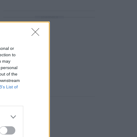
ΔΙΑΦΗΜΙΣΗ
sonal or
ection to
ou may
 personal
out of the
 downstream
B’s List of