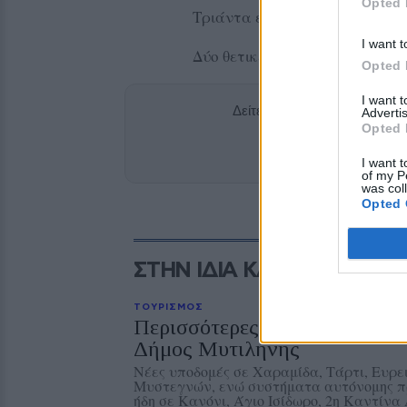
Opted 
Τριάντα επτά (37) αρνητικες 
I want t
Δύο θετικές σε Αγία Παρασκε
Opted 
I want 
Δείτε περισσότερα άρθρα μ
Advertis
Opted 
Add stonisi
I want t
of my P
was col
Opted 
ΣΤΗΝ ΙΔΙΑ ΚΑΤΗΓΟΡΙΑ
ΤΟΥΡΙΣΜΟΣ
Περισσότερες προσβάσιμες πα
Δήμος Μυτιλήνης
Νέες υποδομές σε Χαραμίδα, Τάρτι, Ευρε
Μυστεγνών, ενώ συστήματα αυτόνομης π
ήδη σε Κανόνι, Άγιο Ισίδωρο, 2η Καντίνα