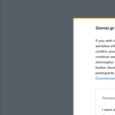
Stonisi.gr
If you wish 
sensitive in
confirm you
continue se
information 
further disc
participants
Downstream 
Persona
I want t