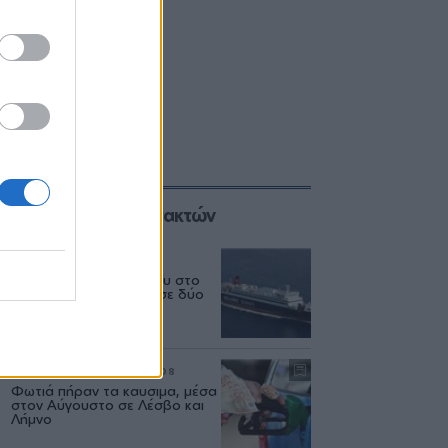
Επιλογές των Συντακτών
ΕΛΛΑΔΑ
06/08
Δεύτερη εμπλοκή κάβου στο
«Νήσος Ρόδος» μέσα σε δύο
μήνες
ΡΕΠΟΡΤΑΖ
ΑΓΟΡΑ
07/08
Φωτιά πήραν τα καυσιμα, μέσα
στον Αύγουστο σε Λέσβο και
Λήμνο