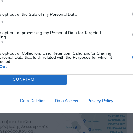
In
εκτροφές
o opt-out of the Sale of my Personal Data.
υή και Μανταμάδο».
In
to opt-out of processing my Personal Data for Targeted
ας στα αποτελέσματα αναζήτησης
ing.
In
.gr on Google ↗
o opt-out of Collection, Use, Retention, Sale, and/or Sharing
ersonal Data that Is Unrelated with the Purposes for which it
lected.
Out
CONFIRM
Data Deletion
Data Access
Privacy Policy
ραλίες αποκτά ο
ιακή και Σκάλα
ρόσβασης λειτουργούν
 Αεροδρομίου και