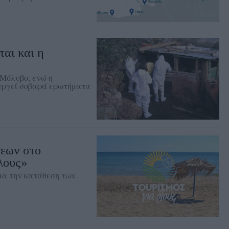
αι και η
 Μόλυβο, ενώ η
υργεί σοβαρά ερωτήματα
σεων στο
λους»
για την κατάθεση των