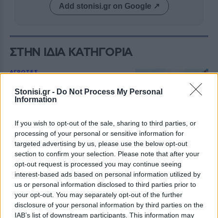
Add stonisi.gr on Google ↗
ΣΤΗΝ ΙΔΙΑ ΚΑΤΗΓΟΡΙΑ
ΑΓΡΟΤΕΣ
Οι αποζημιώσεις των 38,1 εκατ.
ευρώ που τελικά είναι 20,5 εκατ.
Stonisi.gr -
Do Not Process My Personal
ευρώ
Information
Άγριο επικοινωνιακό παιχνίδι της
κυβέρνησης με τις ενισχύσεις
If you wish to opt-out of the sale, sharing to third parties, or
στους κτηνοτρόφους. Όλα όσα
πρέπει να γνωρίζετε για τις
processing of your personal or sensitive information for
αποζημιώσεις λόγω μη
targeted advertising by us, please use the below opt-out
ανασύστασης των κοπαδιών
section to confirm your selection. Please note that after your
opt-out request is processed you may continue seeing
ΑΓΡΟΤΕΣ
interest-based ads based on personal information utilized by
Ψίχουλα για τη βιοασφάλεια των
us or personal information disclosed to third parties prior to
Περιφερειών
your opt-out. You may separately opt-out of the further
Μόνο στη Λέσβο έχουν δαπανηθεί
disclosure of your personal information by third parties on the
6.000.000 ευρώ μέσα σε
τεσσερισήμισι μήνες, ενώ το
IAB’s list of downstream participants. This information may