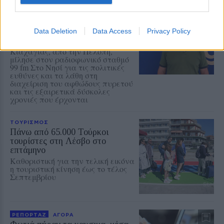
ΣΥΝΕΝΤΕΥΞΗ
ΑΓΡΟΤΕΣ
Αντιμέτωπα με την ερημοποίηση
τα κτηνοτροφικά χωριά της
Data Deletion
Data Access
Privacy Policy
Λέσβου
Ο κτηνοτρόφος Αχιλλέας
Κιαχαγιάς, από την Πελόπη,
μίλησε στον ραδιοφωνικό σταθμό
99 fm Στο Νησί για τις πολιτικές
ευθύνες και τα λάθη στη
διαχείριση του αφθώδους πυρετού
και τις εξαιρετικά δύσκολες
χρονιές που έρχονται
ΤΟΥΡΙΣΜΟΣ
Πάνω από 65.000 Τούρκοι
τουρίστες στη Λέσβο στο
επτάμηνο
Καθοριστική για την τελική εικόνα
η τουριστική κίνηση έως το τέλος
Σεπτεμβρίου
ΡΕΠΟΡΤΑΖ
ΑΓΟΡΑ