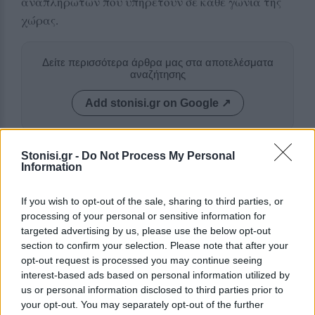
αναπληρωτών που υπηρετούν σε κάθε γωνιά της
χώρας.
Δείτε περισσότερα άρθρα μας στα αποτελέσματα
αναζήτησης
Add stonisi.gr on Google ↗
Stonisi.gr -
Do Not Process My Personal
ΣΤΗΝ ΙΔΙΑ ΚΑΤΗΓΟΡΙΑ
Information
ΔΡΑΣΕΙΣ
If you wish to opt-out of the sale, sharing to third parties, or
Η Έλλη και ο Φρίξος
processing of your personal or sensitive information for
Πρωτογερέλλη στους δρόμους
targeted advertising by us, please use the below opt-out
της μνήμης
section to confirm your selection. Please note that after your
Η Θερμή τίμησε τους δύο
opt-out request is processed you may continue seeing
αγωνιστές της Εθνικής
Αντίστασης, ενώ κατατέθηκε
interest-based ads based on personal information utilized by
πρόταση να δοθεί το όνομά τους σε
us or personal information disclosed to third parties prior to
δρόμο του τόπου όπου γεννήθηκαν
your opt-out. You may separately opt-out of the further