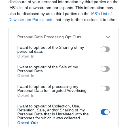
disclosure of your personal information by third parties on the
ΔΡΑΣΕΙΣ
IAB’s list of downstream participants. This information may
Ένα γλυκό ταξίδι στη φύση της
also be disclosed by us to third parties on the
IAB’s List of
δυτικής Λέσβου
Downstream Participants
that may further disclose it to other
Το θυμαρίσιο μέλι, οι επικονιαστές
third parties.
και τα αρωματικά φυτά
πρωταγωνίστησαν στη γευστική
εμπειρία που φιλοξενεησε το
Personal Data Processing Opt Outs
Μουσείο Φυσικής Ιστορίας
Απολιθωμένου Δάσους Λέσβου
I want to opt-out of the Sharing of my
personal data.
Opted In
ΔΡΑΣΕΙΣ
Τρεις συγκεντρώσεις στη Λέσβο
I want to opt-out of the Sale of my
για την Παλαιστίνη
Personal Data.
Μυτιλήνη, Πλωμάρι και Ερεσός
Opted In
συμμετέχουν την Κυριακή στην
πανελλαδική ημέρα δράσης
I want to opt-out of processing my
ενάντια στον πόλεμο στη Γάζα και
Personal Data for Targeted Advertising.
στη συνέχιση της συνεργασίας
Opted In
Ελλάδας–Ισραήλ
I want to opt-out of Collection, Use,
Retention, Sale, and/or Sharing of my
ΔΡΑΣΕΙΣ
Personal Data that Is Unrelated with the
Τα παιδιά ανακαλύπτουν το
Purposes for which it was collected.
Απολιθωμένο Δάσος μέσα από
Opted Out
ένα νέο παιχνίδι