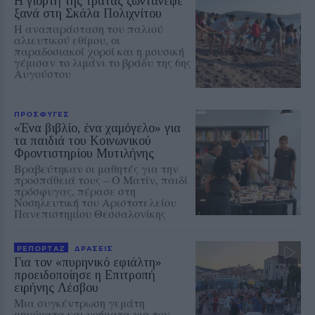
Η γιορτή της τράτας ζωντάνεψε
ξανά στη Σκάλα Πολιχνίτου
Η αναπαράσταση του παλιού
αλιευτικού εθίμου, οι
παραδοσιακοί χοροί και η μουσική
γέμισαν το λιμάνι το βράδυ της 6ης
Αυγούστου
ΠΡΟΣΦΥΓΕΣ
«Ένα βιβλίο, ένα χαμόγελο» για
τα παιδιά του Κοινωνικού
Φροντιστηρίου Μυτιλήνης
Βραβεύτηκαν οι μαθητές για την
προσπάθειά τους – Ο Ματίν, παιδί
πρόσφυγας, πέρασε στη
Νοσηλευτική του Αριστοτελείου
Πανεπιστημίου Θεσσαλονίκης
ΡΕΠΟΡΤΑΖ
ΔΡΑΣΕΙΣ
Για τον «πυρηνικό εφιάλτη»
προειδοποίησε η Επιτροπή
ειρήνης Λέσβου
Μια συγκέντρωση γεμάτη
μηνύματα και νοήματα για τον