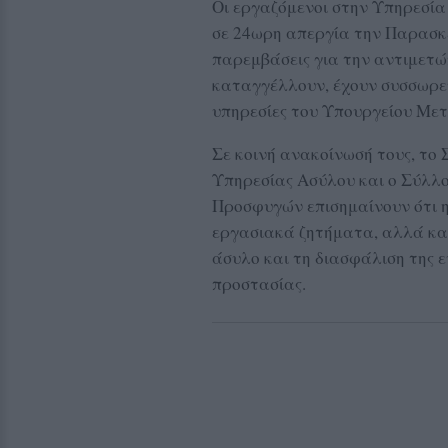
Οι εργαζόμενοι στην Υπηρεσί
σε 24ωρη απεργία την Παρασκε
παρεμβάσεις για την αντιμετ
καταγγέλλουν, έχουν συσσωρευ
υπηρεσίες του Υπουργείου Με
Σε κοινή ανακοίνωσή τους, τ
Υπηρεσίας Ασύλου και ο Σύλλ
Προσφυγών επισημαίνουν ότι 
εργασιακά ζητήματα, αλλά και
άσυλο και τη διασφάλιση της ε
προστασίας.