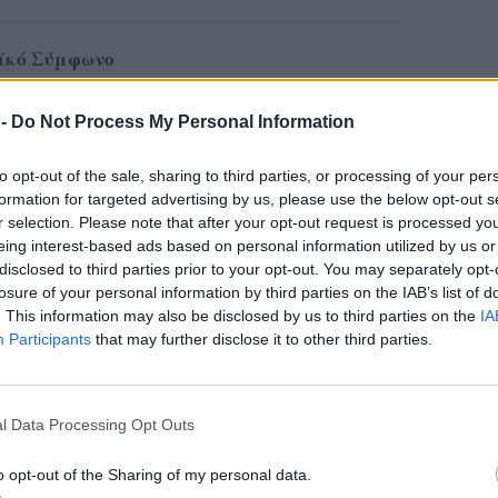
αϊκό Σύμφωνο
ονο προβληματισμό για την εφαρμογή του νέου
 -
Do Not Process My Personal Information
Μετανάστευση και το Άσυλο, υποστηρίζοντας
όμενες διαδικασίες εξέτασης των αιτημάτων, οι
to opt-out of the sale, sharing to third parties, or processing of your per
έμφαση στην αποτροπή αντί της προστασίας
formation for targeted advertising by us, please use the below opt-out s
σοβαρά εμπόδια στην πρόσβαση των αιτούντων
r selection. Please note that after your opt-out request is processed y
eing interest-based ads based on personal information utilized by us or
ική διαδικασία ασύλου.
disclosed to third parties prior to your opt-out. You may separately opt-
losure of your personal information by third parties on the IAB’s list of
ΔΙΑΦΗΜΙΣΗ
. This information may also be disclosed by us to third parties on the
IA
Participants
that may further disclose it to other third parties.
l Data Processing Opt Outs
o opt-out of the Sharing of my personal data.