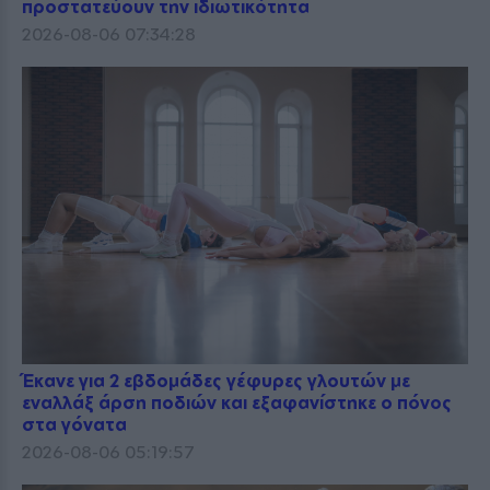
προστατεύουν την ιδιωτικότητα
2026-08-06 07:34:28
Έκανε για 2 εβδομάδες γέφυρες γλουτών με
εναλλάξ άρση ποδιών και εξαφανίστηκε ο πόνος
στα γόνατα
2026-08-06 05:19:57