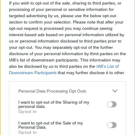
προς τους παραγωγούς. Σε σοβαρές περιπτώσεις
If you wish to opt-out of the sale, sharing to third parties, or
προβλέπεται ακόμη και έκπτωση του αναδόχου
processing of your personal or sensitive information for
από τη σύμβαση.
targeted advertising by us, please use the below opt-out
section to confirm your selection. Please note that after your
Η υπογραφή της σύμβασης θεωρείται κρίσιμη για
opt-out request is processed you may continue seeing
interest-based ads based on personal information utilized by
την έγκαιρη έναρξη των παρεμβάσεων κατά τη
us or personal information disclosed to third parties prior to
φετινή καλλιεργητική περίοδο, καθώς η επιτυχία
your opt-out. You may separately opt-out of the further
του προγράμματος δακοκτονίας αποτελεί βασική
disclosure of your personal information by third parties on the
προϋπόθεση για τη διασφάλιση της παραγωγής και
IAB’s list of downstream participants. This information may
also be disclosed by us to third parties on the
IAB’s List of
της ποιότητας του λεσβιακού ελαιολάδου τα
Downstream Participants
that may further disclose it to other
επόμενα χρόνια.
third parties.
Personal Data Processing Opt Outs
I want to opt-out of the Sharing of my
personal data.
Δείτε περισσότερα άρθρα μας στα αποτελέσματα
Opted In
αναζήτησης
I want to opt-out of the Sale of my
Add stonisi.gr on Google ↗
Personal Data.
Opted In