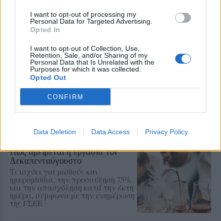
I want to opt-out of processing my
Personal Data for Targeted Advertising.
ΣΤΗΝ ΙΔΙΑ ΚΑΤΗΓΟΡΙΑ
Opted In
I want to opt-out of Collection, Use,
ΕΛΛΑΔΑ
Retention, Sale, and/or Sharing of my
Δεύτερη εμπλοκή κάβου στο
Personal Data that Is Unrelated with the
«Νήσος Ρόδος» μέσα σε δύο
Purposes for which it was collected.
μήνες
Opted Out
Μετά το περιστατικό της
Μυτιλήνης στις 3 Ιουνίου, ανάλογο
CONFIRM
συμβάν καταγράφηκε κατά την
πρόσδεση του πλοίου στο λιμάνι
του Ηρακλείου
Data Deletion
Data Access
Privacy Policy
ΕΡΓΑΣΙΑ
Πώς αμείβεται η εργασία τον
Δεκαπενταύγουστο
Τι ισχύει για μισθούς και
ημερομίσθια, την προσαύξηση 75%
και την απασχόληση κατά την έκτη
ημέρα, σύμφωνα με την ενημέρωση
της ΓΣΕΕ