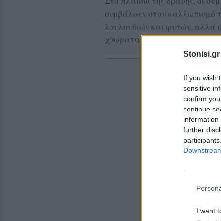
Στο πλαίσιο της δράσης, οι συ
συμβάλουν στον καλλωπισμό τ
λουλουδιών και φυτών, αλλά κ
χρώματα, ζωγραφική και παιχν
Stonisi.gr
If you wish 
sensitive in
confirm you
continue se
information 
further disc
participants
Downstream 
Persona
I want t