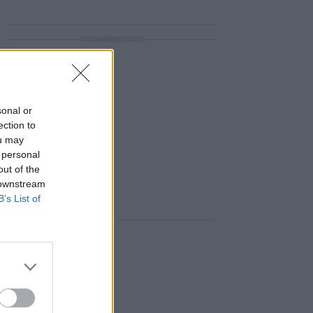
ΔΙΑΦΗΜΙΣΗ
sonal or
ection to
ou may
 personal
out of the
 downstream
B’s List of