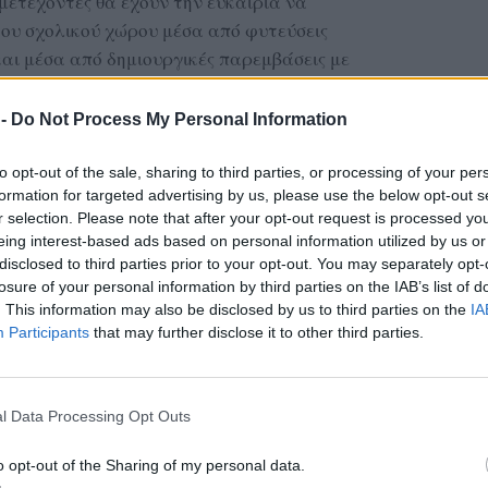
μμετέχοντες θα έχουν την ευκαιρία να
ου σχολικού χώρου μέσα από φυτεύσεις
αι μέσα από δημιουργικές παρεμβάσεις με
ίδι.
 -
Do Not Process My Personal Information
ΔΙΑΦΗΜΙΣΗ
to opt-out of the sale, sharing to third parties, or processing of your per
formation for targeted advertising by us, please use the below opt-out s
r selection. Please note that after your opt-out request is processed y
eing interest-based ads based on personal information utilized by us or
disclosed to third parties prior to your opt-out. You may separately opt-
losure of your personal information by third parties on the IAB’s list of
. This information may also be disclosed by us to third parties on the
IA
Participants
that may further disclose it to other third parties.
l Data Processing Opt Outs
o opt-out of the Sharing of my personal data.