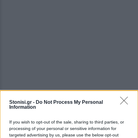
Stonisi.gr -
Do Not Process My Personal
Information
Το σχολείο στεγάζεται στο κτήριο του ΟΑΕΔ στην
If you wish to opt-out of the sale, sharing to third parties, or
processing of your personal or sensitive information for
Παναγιούδα, ενώ για πληροφορίες λειτουργούν τα
targeted advertising by us, please use the below opt-out
τηλέφωνα 22510 25797 και 22510 45784.