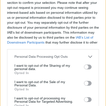
section to confirm your selection. Please note that after your
opt-out request is processed you may continue seeing
Η συνάντηση προσομοίωσης αποτελεί μια
interest-based ads based on personal information utilized by
πολύτιμη ευκαιρία για τους υποψηφίους να κάνουν
us or personal information disclosed to third parties prior to
το πρώτο βήμα γνωριμίας με το ιδιαίτερο
your opt-out. You may separately opt-out of the further
disclosure of your personal information by third parties on the
εκπαιδευτικό περιβάλλον του Μουσικού Σχολείου
IAB’s list of downstream participants. This information may
Μυτιλήνης και να προετοιμαστούν
also be disclosed by us to third parties on the
IAB’s List of
αποτελεσματικά για μια διαδικασία που μπορεί να
Downstream Participants
that may further disclose it to other
ανοίξει νέους δημιουργικούς και καλλιτεχνικούς
third parties.
ορίζοντες στη σχολική τους πορεία.
Personal Data Processing Opt Outs
I want to opt-out of the Sharing of my
Δείτε περισσότερα άρθρα μας στα αποτελέσματα
personal data.
αναζήτησης
Opted In
Add stonisi.gr on Google ↗
I want to opt-out of the Sale of my
Personal Data.
Opted In
I want to opt-out of processing my
ΣΤΗΝ ΙΔΙΑ ΚΑΤΗΓΟΡΙΑ
Personal Data for Targeted Advertising.
Opted In