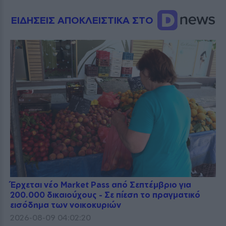
ΕΙΔΗΣΕΙΣ ΑΠΟΚΛΕΙΣΤΙΚΑ ΣΤΟ
Έρχεται νέο Market Pass από Σεπτέμβριο για
200.000 δικαιούχους - Σε πίεση το πραγματικό
εισόδημα των νοικοκυριών
2026-08-09 04:02:20