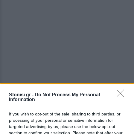
Stonisi.gr -
Do Not Process My Personal
Information
If you wish to opt-out of the sale, sharing to third parties, or
processing of your personal or sensitive information for
targeted advertising by us, please use the below opt-out
Η διαδικασία αυτή λειτούργησε ως πρακτικό
section to confirm your selection. Please note that after your