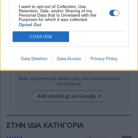
αποτελούν μόνο ευθύνη των αρμόδιων φορέων,
I want to opt-out of Collection, Use,
Retention, Sale, and/or Sharing of my
αλλά υπόθεση ολόκληρης της κοινωνίας. Μέσα από
Personal Data that Is Unrelated with the
τέτοιες πρωτοβουλίες, το Σχολείο Δεύτερης
Purposes for which it was collected.
Opted Out
Ευκαιρίας Μυτιλήνης επιχειρεί να διαμορφώσει
ενεργούς πολίτες που θα μεταφέρουν το μήνυμα
CONFIRM
της περιβαλλοντικής υπευθυνότητας στην
καθημερινότητά τους και στις τοπικές κοινότητες
Data Deletion
Data Access
Privacy Policy
όπου ζουν και δραστηριοποιούνται.
Δείτε περισσότερα άρθρα μας στα αποτελέσματα
αναζήτησης
Add stonisi.gr on Google ↗
ΣΤΗΝ ΙΔΙΑ ΚΑΤΗΓΟΡΙΑ
ΔΡΑΣΕΙΣ