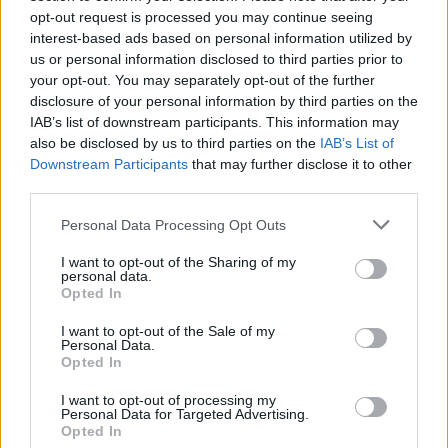
μάθημα περιβαλλοντικής εκπαίδευσης, δίνοντας
opt-out request is processed you may continue seeing
interest-based ads based on personal information utilized by
τη δυνατότητα στους συμμετέχοντες να
us or personal information disclosed to third parties prior to
εξοικειωθούν με τις βασικές αρχές της
your opt-out. You may separately opt-out of the further
ανακύκλωσης και της ορθής διαχείρισης των
disclosure of your personal information by third parties on the
αποβλήτων.
IAB’s list of downstream participants. This information may
also be disclosed by us to third parties on the
IAB’s List of
Στόχος η αλλαγή νοοτροπίας
Downstream Participants
that may further disclose it to other
third parties.
Όπως επισημαίνουν οι υπεύθυνοι του
Personal Data Processing Opt Outs
προγράμματος, ο βασικός στόχος του Project
Ανακύκλωσης δεν περιορίζεται στην ενημέρωση
I want to opt-out of the Sharing of my
personal data.
των εκπαιδευομένων, αλλά επεκτείνεται στην
Opted In
καλλιέργεια περιβαλλοντικής συνείδησης και στην
I want to opt-out of the Sale of my
ενθάρρυνση της ενεργού συμμετοχής τους σε
Personal Data.
Opted In
δράσεις προστασίας του περιβάλλοντος.
I want to opt-out of processing my
Η δράση στην Επάνω Σκάλα ανέδειξε ότι η
Personal Data for Targeted Advertising.
Opted In
ανακύκλωση και η προστασία των ακτών δεν