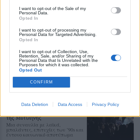
Μυτιλήνη
I want to opt-out of the Sale of my
Την Κυριακή 9 Αυγούστου, στις
Personal Data.
19:30, μπροστά από το κεντρικό
Opted In
κτήριο της Περιφέρειας Βορείου
Αιγαίου στη Μυτιλήνη
I want to opt-out of processing my
Personal Data for Targeted Advertising.
Opted In
ΒΟΡΕΙΟ ΑΙΓΑΙΟ
Συλλήψεις και στη Λήμνο για
I want to opt-out of Collection, Use,
μουσική στα καταστήματα
Retention, Sale, and/or Sharing of my
Personal Data that Is Unrelated with the
Συνελήφθη εργαζόμενος και
Purposes for which it was collected.
κατασχέθηκε ενισχυτής ήχου
Opted Out
CONFIRM
ΡΕΠΟΡΤΑΖ
ΜΟΥΣΙΚΗ
Data Deletion
Data Access
Privacy Policy
Μια ξεχωριστή μουσική βραδιά
με τον Πάνο Βλάχο στο Κάστρο
της Μυτιλήνης
Μια συναυλία με λαϊκά,
μπαλάντες, επιτυχίες των ’90s και
έντονο κοινωνικό αποτύπωμα