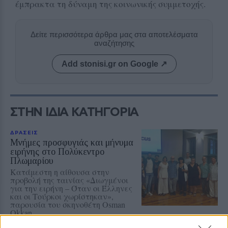
έμπρακτα τη δύναμη της κοινωνικής συμμετοχής.
Δείτε περισσότερα άρθρα μας στα αποτελέσματα
αναζήτησης
Add stonisi.gr on Google ↗
ΣΤΗΝ ΙΔΙΑ ΚΑΤΗΓΟΡΙΑ
ΔΡΑΣΕΙΣ
Μνήμες προσφυγιάς και μήνυμα
ειρήνης στο Πολύκεντρο
Πλωμαρίου
Κατάμεστη η αίθουσα στην
προβολή της ταινίας «Διωγμένοι
για την ειρήνη – Όταν οι Έλληνες
και οι Τούρκοι χωρίστηκαν»,
παρουσία του σκηνοθέτη Osman
Okkan