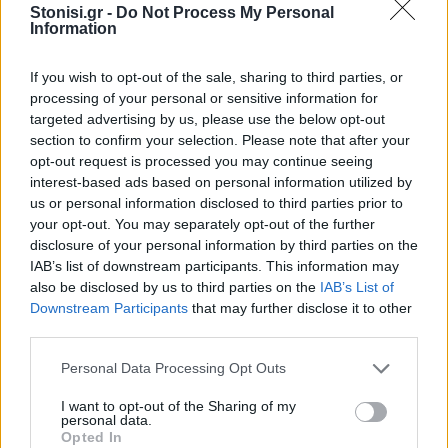
Stonisi.gr -
Do Not Process My Personal
ΔΡΑΣΕΙΣ
Information
Με το ποδήλατο από το Βέλγιο
μέχρι τη Μυτιλήνη
Ο 44χρονος Steven Fack διασχίζει
If you wish to opt-out of the sale, sharing to third parties, or
την Ευρώπη σε μια προσωπική
processing of your personal or sensitive information for
δοκιμασία αντοχής με τελικό
targeted advertising by us, please use the below opt-out
προορισμό την ιδιαίτερη πατρίδα
της συντρόφου του
section to confirm your selection. Please note that after your
opt-out request is processed you may continue seeing
interest-based ads based on personal information utilized by
ΡΕΠΟΡΤΑΖ
ΕΚΠΑΙΔΕΥΣΗ
us or personal information disclosed to third parties prior to
Η επόμενη μέρα στα σχολεία της
your opt-out. You may separately opt-out of the further
Μυτιλήνης μετά την κατάργηση
disclosure of your personal information by third parties on the
των σχολικών επιτροπών
IAB’s list of downstream participants. This information may
Πάγιες προκαταβολές στους
also be disclosed by us to third parties on the
IAB’s List of
διευθυντές και σειρά εργολαβιών
για επισκευές και συντηρήσεις –
Downstream Participants
that may further disclose it to other
Αναλυτικά τα ποσά που
third parties.
προβλέπονται για κάθε σχολική
μονάδα
Personal Data Processing Opt Outs
ΔΡΑΣΕΙΣ
I want to opt-out of the Sharing of my
personal data.
Συγκέντρωση αλληλεγγύης στον
Opted In
Παλαιστινιακό λαό στη