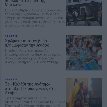
ασύλου στο λιμάνι της
Μυτιλήνης
Συνελήφθησαν ένας 25χρονος και
τέσσερις 16χρονοι – Τα πλαστά
έγγραφα προορίζονταν, σύμφωνα
με το Λιμενικό, για τη διαφυγή των
ανηλίκων από τη Λέσβο
ΔΡΑΣΕΙΣ
Χρώματα από τον βυθό
πλημμύρισαν την Αγιάσο
Παιδιά όλων των ηλικιών
δημιούργησαν τα δικά τους έργα
στο εικαστικό εργαστήρι του
Αναγνωστηρίου «Η Ανάπτυξη»
ΔΡΑΣΕΙΣ
Το «Καλάθι της Αγάπης»
στήριξε 177 οικογένειες στη
Λέσβο
Το Περιφερειακό Τμήμα
Μυτιλήνης του Ελληνικού Ερυθρού
Σταυρού διένειμε τρόφιμα ενόψει