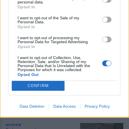
personal data.
Opted In
ΔΡΑΣΕΙΣ
Τα παιδιά ανακαλύπτουν το
I want to opt-out of the Sale of my
Personal Data.
Απολιθωμένο Δάσος μέσα από
Opted In
ένα νέο παιχνίδι
Διαδραστική εκπαιδευτική δράση
I want to opt-out of processing my
στο Μουσείο του Σιγρίου, με
Personal Data for Targeted Advertising.
αναμνηστικά για όλους και ετήσια
Opted In
κάρτα ελεύθερης εισόδου για τον
νικητή
I want to opt-out of Collection, Use,
Retention, Sale, and/or Sharing of my
Personal Data that Is Unrelated with the
ΔΡΑΣΕΙΣ
Purposes for which it was collected.
Κάλεσμα για συγκέντρωση υπέρ
Opted Out
της Παλαιστίνης από
ανειδίκευτους γιατρούς της
CONFIRM
Λέσβου
Την Κυριακή 9 Αυγούστου, στις
7.30 το απόγευμα, έξω από το
κεντρικό κτήριο της Περιφέρειας
Data Deletion
Data Access
Privacy Policy
Βορείου Αιγαίου στη Μυτιλήνη η
κινητοποίηση
ΔΡΑΣΕΙΣ