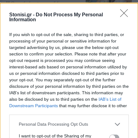
Η Θερμή τίμησε τους δύο
αγωνιστές της Εθνικής
Αντίστασης, ενώ κατατέθηκε
Stonisi.gr -
Do Not Process My Personal
πρόταση να δοθεί το όνομά τους σε
Information
δρόμο του τόπου όπου γεννήθηκαν
If you wish to opt-out of the sale, sharing to third parties, or
ΔΡΑΣΕΙΣ
processing of your personal or sensitive information for
Ένα γλυκό ταξίδι στη φύση της
targeted advertising by us, please use the below opt-out
δυτικής Λέσβου
section to confirm your selection. Please note that after your
Το θυμαρίσιο μέλι, οι επικονιαστές
και τα αρωματικά φυτά
opt-out request is processed you may continue seeing
πρωταγωνίστησαν στη γευστική
interest-based ads based on personal information utilized by
εμπειρία που φιλοξενεησε το
us or personal information disclosed to third parties prior to
Μουσείο Φυσικής Ιστορίας
Απολιθωμένου Δάσους Λέσβου
your opt-out. You may separately opt-out of the further
disclosure of your personal information by third parties on the
IAB’s list of downstream participants. This information may
ΔΡΑΣΕΙΣ
also be disclosed by us to third parties on the
IAB’s List of
Τρεις συγκεντρώσεις στη Λέσβο
για την Παλαιστίνη
Downstream Participants
that may further disclose it to other
Μυτιλήνη, Πλωμάρι και Ερεσός
third parties.
συμμετέχουν την Κυριακή στην
πανελλαδική ημέρα δράσης
Personal Data Processing Opt Outs
ενάντια στον πόλεμο στη Γάζα και
στη συνέχιση της συνεργασίας
I want to opt-out of the Sharing of my
Ελλάδας–Ισραήλ