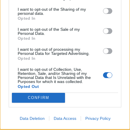
Δικογραφία σε βάρος 23χρονου
για τροχαίο στην Πέτρα
I want to opt-out of the Sharing of my
Το αυτοκίνητο προσέκρουσε σε
personal data.
περίφραξη και προστατευτικές
Opted In
μπάρες – Ο οδηγός φέρεται να
εγκατέλειψε το σημείο
I want to opt-out of the Sale of my
Personal Data.
Opted In
ΕΚΠΑΙΔΕΥΣΗ
I want to opt-out of processing my
Εκπαιδευτικοί του Πρότυπου
Personal Data for Targeted Advertising.
Opted In
ΓΕΛ Μυτιλήνης σε πρόγραμμα
Erasmus+ στην Κρακοβία
I want to opt-out of Collection, Use,
Επιμόρφωση σε σύγχρονες
Retention, Sale, and/or Sharing of my
παιδαγωγικές μεθόδους,
Personal Data that Is Unrelated with the
εφαρμογές τεχνητής νοημοσύνης
Purposes for which it was collected.
και πρακτικές συμπεριληπτικής
Opted Out
εκπαίδευσης
CONFIRM
ΔΡΑΣΕΙΣ
Η Λέσβος στη Διεθνή
Κατασκήνωση Νέων των
Παγκόσμιων Γεωπάρκων
Data Deletion
Data Access
Privacy Policy
UNESCO
Μαθητές του Πρότυπου ΓΕΛ