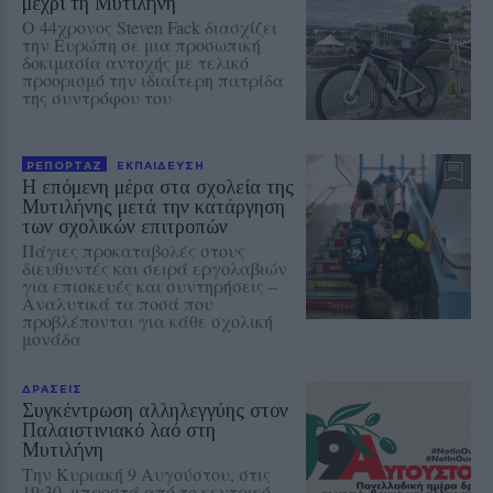
μέχρι τη Μυτιλήνη
Ο 44χρονος Steven Fack διασχίζει
την Ευρώπη σε μια προσωπική
δοκιμασία αντοχής με τελικό
προορισμό την ιδιαίτερη πατρίδα
της συντρόφου του
ΡΕΠΟΡΤΑΖ
ΕΚΠΑΙΔΕΥΣΗ
Η επόμενη μέρα στα σχολεία της
Μυτιλήνης μετά την κατάργηση
των σχολικών επιτροπών
Πάγιες προκαταβολές στους
διευθυντές και σειρά εργολαβιών
για επισκευές και συντηρήσεις –
Αναλυτικά τα ποσά που
προβλέπονται για κάθε σχολική
μονάδα
ΔΡΑΣΕΙΣ
Συγκέντρωση αλληλεγγύης στον
Παλαιστινιακό λαό στη
Μυτιλήνη
Την Κυριακή 9 Αυγούστου, στις
19:30, μπροστά από το κεντρικό