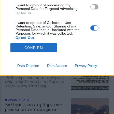
ΡΕΠΟΡΤΑΖ
ΕΚΠΑΙΔΕΥΣΗ
I want to opt-out of processing my
Η επόμενη μέρα στα σχολεία της
Personal Data for Targeted Advertising.
Μυτιλήνης μετά την κατάργηση
Opted In
των σχολικών επιτροπών
Πάγιες προκαταβολές στους
I want to opt-out of Collection, Use,
διευθυντές και σειρά εργολαβιών
Retention, Sale, and/or Sharing of my
για επισκευές και συντηρήσεις –
Personal Data that Is Unrelated with the
Αναλυτικά τα ποσά που
Purposes for which it was collected.
προβλέπονται για κάθε σχολική
Opted Out
μονάδα
CONFIRM
ΔΡΑΣΕΙΣ
Συγκέντρωση αλληλεγγύης στον
Παλαιστινιακό λαό στη
Data Deletion
Data Access
Privacy Policy
Μυτιλήνη
Την Κυριακή 9 Αυγούστου, στις
19:30, μπροστά από το κεντρικό
κτήριο της Περιφέρειας Βορείου
Αιγαίου στη Μυτιλήνη
ΒΟΡΕΙΟ ΑΙΓΑΙΟ
Συλλήψεις και στη Λήμνο για
μουσική στα καταστήματα