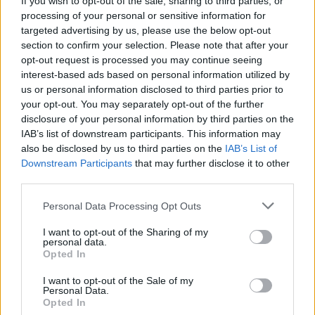
If you wish to opt-out of the sale, sharing to third parties, or
processing of your personal or sensitive information for
targeted advertising by us, please use the below opt-out
section to confirm your selection. Please note that after your
ΔΡΑΣΕΙΣ
opt-out request is processed you may continue seeing
Μνήμες προσφυγιάς και μήνυμα
ειρήνης στο Πολύκεντρο
interest-based ads based on personal information utilized by
Πλωμαρίου
us or personal information disclosed to third parties prior to
Κατάμεστη η αίθουσα στην
your opt-out. You may separately opt-out of the further
προβολή της ταινίας «Διωγμένοι
disclosure of your personal information by third parties on the
για την ειρήνη – Όταν οι Έλληνες
IAB’s list of downstream participants. This information may
και οι Τούρκοι χωρίστηκαν»,
παρουσία του σκηνοθέτη Osman
also be disclosed by us to third parties on the
IAB’s List of
Okkan
Downstream Participants
that may further disclose it to other
third parties.
ΔΡΑΣΕΙΣ
Με το ποδήλατο από το Βέλγιο
Personal Data Processing Opt Outs
μέχρι τη Μυτιλήνη
Ο 44χρονος Steven Fack διασχίζει
I want to opt-out of the Sharing of my
την Ευρώπη σε μια προσωπική
personal data.
δοκιμασία αντοχής με τελικό
Opted In
προορισμό την ιδιαίτερη πατρίδα
της συντρόφου του
I want to opt-out of the Sale of my
Personal Data.
Opted In