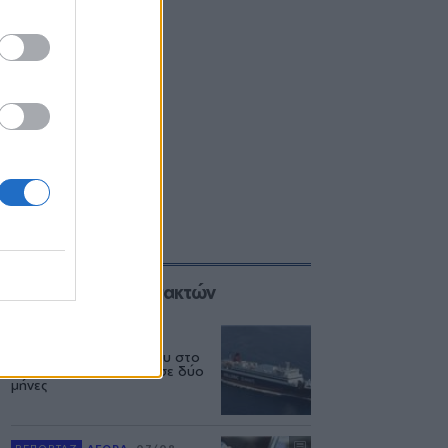
Επιλογές των Συντακτών
ΕΛΛΑΔΑ
06/08
Δεύτερη εμπλοκή κάβου στο
«Νήσος Ρόδος» μέσα σε δύο
μήνες