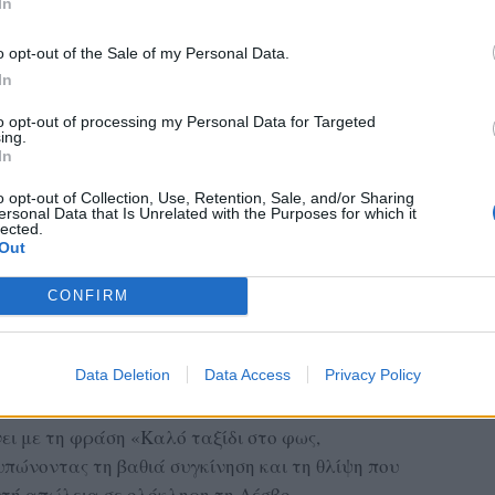
In
o opt-out of the Sale of my Personal Data.
In
to opt-out of processing my Personal Data for Targeted
ing.
In
o opt-out of Collection, Use, Retention, Sale, and/or Sharing
ersonal Data that Is Unrelated with the Purposes for which it
lected.
Out
CONFIRM
 οι υποστηρικτικές δομές της Εκπαίδευσης θα
κογενειών, των μαθητών και των εκπαιδευτικών,
θε αναγκαία ψυχολογική υποστήριξη αυτές τις
Data Deletion
Data Access
Privacy Policy
ει με τη φράση «Καλό ταξίδι στο φως,
πώνοντας τη βαθιά συγκίνηση και τη θλίψη που
υτή απώλεια σε ολόκληρη τη Λέσβο