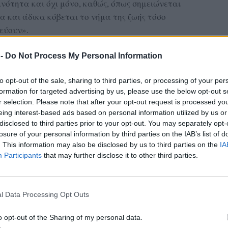
νότητα και όχι μόνο, καθώς, όπως σημειώνεται
 και άδικα κόβεται το νήμα της ζωής τόσο
εύουν».
αίδευσης υπογραμμίζει πως η τραγωδία
 -
Do Not Process My Personal Information
φίλους και εκπαιδευτικούς που αποτελούσαν
των δυο νέων παιδιών, ενώ εκφράζει ιδιαίτερη
to opt-out of the sale, sharing to third parties, or processing of your per
νότητα και τον Σύλλογο Διδασκόντων του 4ου
formation for targeted advertising by us, please use the below opt-out s
r selection. Please note that after your opt-out request is processed y
eing interest-based ads based on personal information utilized by us or
disclosed to third parties prior to your opt-out. You may separately opt-
ΔΙΑΦΗΜΙΣΗ
losure of your personal information by third parties on the IAB’s list of
. This information may also be disclosed by us to third parties on the
IA
Participants
that may further disclose it to other third parties.
l Data Processing Opt Outs
o opt-out of the Sharing of my personal data.