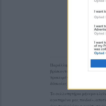
Opted 
I want t
Opted 
I want 
Advertis
Opted 
I want t
of my P
was col
Opted 
Παράλληλα, γίνεται γνωστό ότι
βρίσκονται στο πλευρό των οι
προκειμένου να προσφερθεί κά
δύσκολες ώρες.
Το συλλυπητήριο μήνυμα κλείν
αγαπημένα μας παιδιά», αποτυ
έχει προκαλέσει η ανείπωτη α