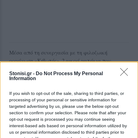
Μέσα από τη συνεργασία με τη φιλοζωική
οργάνωση «Κιβωτός», 2 μικρά γατάκια που
γεννήθηκαν στον χώρο του σχολείου βρήκαν νέα
Stonisi.gr -
Do Not Process My Personal
σπίτια μέσω υπεύθυνων υιοθεσιών.
Information
Ο Ραμόν και η Λένια, όπως ονομάστηκαν,
If you wish to opt-out of the sale, sharing to third parties, or
φιλοξενούνται πλέον σε ασφαλές και φροντισμένο
processing of your personal or sensitive information for
περιβάλλον, με τη διαδικασία της υιοθεσίας να
targeted advertising by us, please use the below opt-out
section to confirm your selection. Please note that after your
λειτουργεί και ως σημαντικό μάθημα για τους
opt-out request is processed you may continue seeing
μαθητές σχετικά με τη σημασία της υπεύθυνης
interest-based ads based on personal information utilized by
στάσης απέναντι στα ζώα.
us or personal information disclosed to third parties prior to