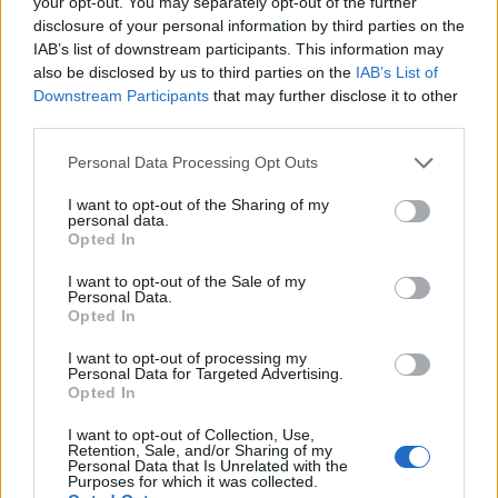
your opt-out. You may separately opt-out of the further
Ένα σχολείο ανοιχτό στην κοινωνία και τις
disclosure of your personal information by third parties on the
αξίες
IAB’s list of downstream participants. This information may
also be disclosed by us to third parties on the
IAB’s List of
Η δράση του 3ου Γυμνασίου Μυτιλήνης ανέδειξε
Downstream Participants
that may further disclose it to other
third parties.
τον ευρύτερο ρόλο που μπορεί να διαδραματίσει
το σχολείο ως χώρος κοινωνικής ευαισθητοποίησης,
Personal Data Processing Opt Outs
ενεργού συμμετοχής και καλλιέργειας αξιών.
I want to opt-out of the Sharing of my
personal data.
Μέσα από τη συνεργασία εκπαιδευτικών,
Opted In
μαθητών, Δήμου και φιλοζωικών φορέων,
I want to opt-out of the Sale of my
αποδείχθηκε πως μικρές αλλά ουσιαστικές
Personal Data.
πρωτοβουλίες μπορούν να συμβάλουν στην
Opted In
ανάπτυξη ενεργών πολιτών με σεβασμό απέναντι
I want to opt-out of processing my
στον άνθρωπο, τα ζώα και το κοινωνικό σύνολο.
Personal Data for Targeted Advertising.
Opted In
Το 3ο Γυμνάσιο Μυτιλήνης ευχαρίστησε θερμά τον
I want to opt-out of Collection, Use,
Δήμο Μυτιλήνης, τη φιλοζωική οργάνωση
Retention, Sale, and/or Sharing of my
Personal Data that Is Unrelated with the
«Κιβωτός» και όλους όσοι στήριξαν έμπρακτα την
Purposes for which it was collected.