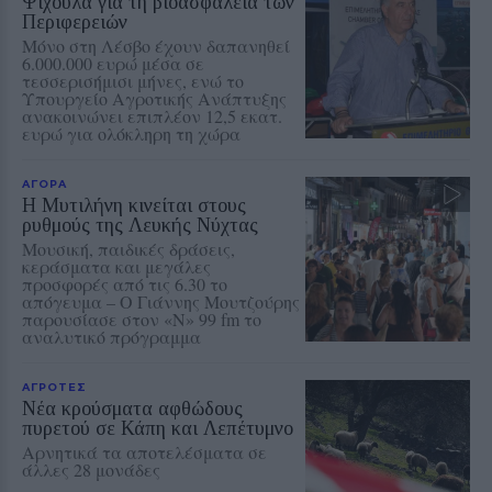
Ψίχουλα για τη βιοασφάλεια των
Περιφερειών
Μόνο στη Λέσβο έχουν δαπανηθεί
6.000.000 ευρώ μέσα σε
τεσσερισήμισι μήνες, ενώ το
Υπουργείο Αγροτικής Ανάπτυξης
ανακοινώνει επιπλέον 12,5 εκατ.
ευρώ για ολόκληρη τη χώρα
ΑΓΟΡΑ
Η Μυτιλήνη κινείται στους
ρυθμούς της Λευκής Νύχτας
Μουσική, παιδικές δράσεις,
κεράσματα και μεγάλες
προσφορές από τις 6.30 το
απόγευμα – Ο Γιάννης Μουτζούρης
παρουσίασε στον «Ν» 99 fm το
αναλυτικό πρόγραμμα
ΑΓΡΟΤΕΣ
Νέα κρούσματα αφθώδους
πυρετού σε Κάπη και Λεπέτυμνο
Αρνητικά τα αποτελέσματα σε
άλλες 28 μονάδες