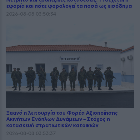
εφορία και πότε φορολογεί τα ποσά ως εισόδημα
2026-08-08 03:50:34
Ξεκινά η λειτουργία του Φορέα Αξιοποίησης
Ακινήτων Ενόπλων Δυνάμεων – Στόχος η
κατασκευή στρατιωτικών κατοικιών
2026-08-08 03:53:37