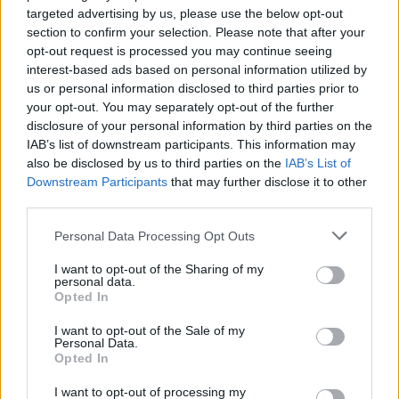
κέντρο της πόλης – Μεγάλη ήταν η
targeted advertising by us, please use the below opt-out
συμμετοχή κατοίκων και
section to confirm your selection. Please note that after your
επισκεπτών
opt-out request is processed you may continue seeing
interest-based ads based on personal information utilized by
ΕΛΛΑΔΑ
us or personal information disclosed to third parties prior to
Βουτιά έκανε το πραγματικό
your opt-out. You may separately opt-out of the further
εισόδημα των ελληνικών
disclosure of your personal information by third parties on the
νοικοκυριών
IAB’s list of downstream participants. This information may
Μείωση 3,6% το πρώτο τρίμηνο του
also be disclosed by us to third parties on the
IAB’s List of
2026, η χειρότερη επίδοση μεταξύ
21 χωρών μελών του ΟΟΣΑ.
Downstream Participants
that may further disclose it to other
Καθοριστική η υποχώρηση των
third parties.
κοινωνικών παροχών και του
εισοδήματος από περιουσιακά
Personal Data Processing Opt Outs
στοιχεία
I want to opt-out of the Sharing of my
ΑΓΡΟΤΕΣ
personal data.
Ανοιξε ξανά το ΟΣΔΕ του 2025
Opted In
για νέες διορθώσεις
Παράλληλα με τις Ενιαίες
I want to opt-out of the Sale of my
Personal Data.
Αιτήσεις Ενίσχυσης του 2026 τα
ΚΥΔ θα πρέπει να κάνουν και τις
Opted In
διορθώσεις στις αιτήσεις του 2025
I want to opt-out of processing my