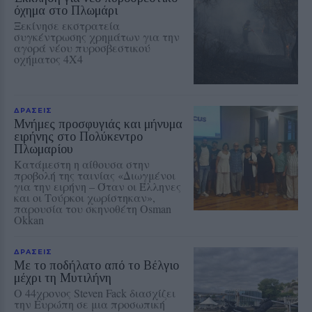
όχημα στο Πλωμάρι
Ξεκίνησε εκστρατεία
συγκέντρωσης χρημάτων για την
αγορά νέου πυροσβεστικού
οχήματος 4Χ4
ΔΡΑΣΕΙΣ
Μνήμες προσφυγιάς και μήνυμα
ειρήνης στο Πολύκεντρο
Πλωμαρίου
Κατάμεστη η αίθουσα στην
προβολή της ταινίας «Διωγμένοι
για την ειρήνη – Όταν οι Έλληνες
και οι Τούρκοι χωρίστηκαν»,
παρουσία του σκηνοθέτη Osman
Okkan
ΔΡΑΣΕΙΣ
Με το ποδήλατο από το Βέλγιο
μέχρι τη Μυτιλήνη
Ο 44χρονος Steven Fack διασχίζει
την Ευρώπη σε μια προσωπική