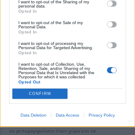
I want to opt-out of the Sharing of my
personal data.
Από την πλευρά των συμμετεχόντων
Opted In
επισημάνθηκε ότι ολοένα και περισσότερες
I want to opt-out of the Sale of my
επιχειρήσεις κατανοούν τη σημασία της
Personal Data.
Opted In
ανακύκλωσης, τόσο για τη λειτουργία των ίδιων
των καταστημάτων όσο και για την προστασία
I want to opt-out of processing my
Personal Data for Targeted Advertising.
του περιβάλλοντος και της κοινωνίας συνολικά.
Opted In
Παράλληλα, τονίστηκε πως όταν τα παιδιά δίνουν
I want to opt-out of Collection, Use,
πρώτα το παράδειγμα, τότε ακόμη και οι
Retention, Sale, and/or Sharing of my
μεγαλύτεροι παρακινούνται να αλλάξουν
Personal Data that Is Unrelated with the
Purposes for which it was collected.
συνήθειες και να γίνουν πιο προσεκτικοί στην
Opted Out
καθημερινότητά τους.
CONFIRM
«Οι ζωγραφιές έδωσαν ζωή στον χώρο»
Κλείνοντας τη δράση, οι συμμετέχοντες στάθηκαν
Data Deletion
Data Access
Privacy Policy
ιδιαίτερα στη δύναμη που έχουν τα παιδικά έργα
να μεταμορφώνουν έναν χώρο και να