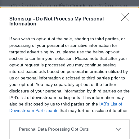
αποκλειστικά η ευαισθητοποίηση των πολιτών και
η ανάδειξη της δημιουργικότητας των παιδιών.
Stonisi.gr -
Do Not Process My Personal
Παράλληλα, εξέφρασαν την ελπίδα να επισκεφθεί
Information
πολύς κόσμος την έκθεση και να γνωρίσει από
κοντά τη δουλειά των μαθητών.
If you wish to opt-out of the sale, sharing to third parties, or
processing of your personal or sensitive information for
Η συνεργασία με την τοπική αγορά και το
targeted advertising by us, please use the below opt-out
μήνυμα της ανακύκλωσης
section to confirm your selection. Please note that after your
opt-out request is processed you may continue seeing
Ιδιαίτερη αναφορά έγινε και στη συνεργασία με
interest-based ads based on personal information utilized by
us or personal information disclosed to third parties prior to
το μεζεδοπωλείο «Παράταιρον» και τον ιδιοκτήτη
your opt-out. You may separately opt-out of the further
του, ο οποίος, όπως τονίστηκε, στηρίζει ενεργά την
disclosure of your personal information by third parties on the
ανακύκλωση και ειδικά τη συλλογή
IAB’s list of downstream participants. This information may
χρησιμοποιημένων τηγανέλαιων. Σύμφωνα με όσα
also be disclosed by us to third parties on the
IAB’s List of
Downstream Participants
that may further disclose it to other
ειπώθηκαν, πρόκειται για μία από τις επιχειρήσεις
third parties.
εστίασης που ανακυκλώνουν μεγάλες ποσότητες
τηγανέλαιου, στέλνοντας ένα ουσιαστικό μήνυμα
Personal Data Processing Opt Outs
περιβαλλοντικής ευθύνης.