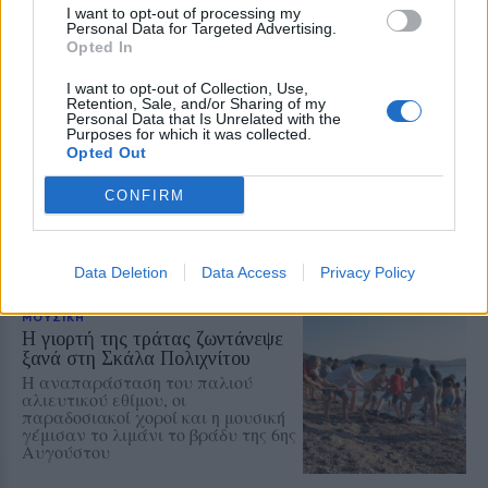
Λέσχη Αξιωματικών από τον
I want to opt-out of processing my
Ελληνικό Ερυθρό Σταυρό και την
Personal Data for Targeted Advertising.
98 ΑΔΤΕ
Opted In
I want to opt-out of Collection, Use,
Retention, Sale, and/or Sharing of my
Personal Data that Is Unrelated with the
ΡΕΠΟΡΤΑΖ
ΔΡΑΣΕΙΣ
Purposes for which it was collected.
Στο Πανελλήνιον έκθεση
Opted Out
σύνδεσης του σήμερα της
Μυτιλήνης με το χθες
CONFIRM
Μια έκθεση διοργανωμένη από τον
Εμπορικό Σύλλογο Μυτιλήνης
Data Deletion
Data Access
Privacy Policy
ΜΟΥΣΙΚΗ
Η γιορτή της τράτας ζωντάνεψε
ξανά στη Σκάλα Πολιχνίτου
Η αναπαράσταση του παλιού
αλιευτικού εθίμου, οι
παραδοσιακοί χοροί και η μουσική
γέμισαν το λιμάνι το βράδυ της 6ης
Αυγούστου