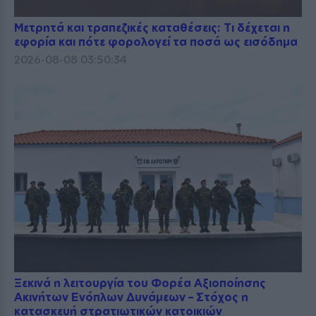
Μετρητά και τραπεζικές καταθέσεις: Τι δέχεται η
εφορία και πότε φορολογεί τα ποσά ως εισόδημα
2026-08-08 03:50:34
Ξεκινά η λειτουργία του Φορέα Αξιοποίησης
Ακινήτων Ενόπλων Δυνάμεων – Στόχος η
κατασκευή στρατιωτικών κατοικιών