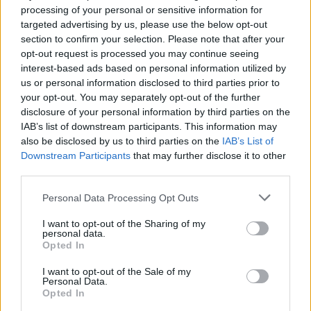
Κάλεσμα για συγκέντρωση υπέρ
processing of your personal or sensitive information for
της Παλαιστίνης από
targeted advertising by us, please use the below opt-out
ανειδίκευτους γιατρούς της
section to confirm your selection. Please note that after your
Λέσβου
opt-out request is processed you may continue seeing
Την Κυριακή 9 Αυγούστου, στις
interest-based ads based on personal information utilized by
7.30 το απόγευμα, έξω από το
κεντρικό κτήριο της Περιφέρειας
us or personal information disclosed to third parties prior to
Βορείου Αιγαίου στη Μυτιλήνη η
your opt-out. You may separately opt-out of the further
κινητοποίηση
disclosure of your personal information by third parties on the
IAB’s list of downstream participants. This information may
ΔΡΑΣΕΙΣ
also be disclosed by us to third parties on the
IAB’s List of
Ρούχα και τρόφιμα για τους
Downstream Participants
that may further disclose it to other
ανθρώπους που έχουν ανάγκη
third parties.
Νέα συνεργασία της
«Ανακύκλωσης Αιγαίου» με τον
Personal Data Processing Opt Outs
Σύνδεσμο Κοινωνικής Προστασίας
και Αλληλεγγύης
I want to opt-out of the Sharing of my
personal data.
Opted In
ΔΡΑΣΕΙΣ
I want to opt-out of the Sale of my
Καλοκαιρινή γιορτή για τα
Personal Data.
παιδιά της «Κυψέλης»
Opted In
Μουσική, τραγούδι και χορός στη