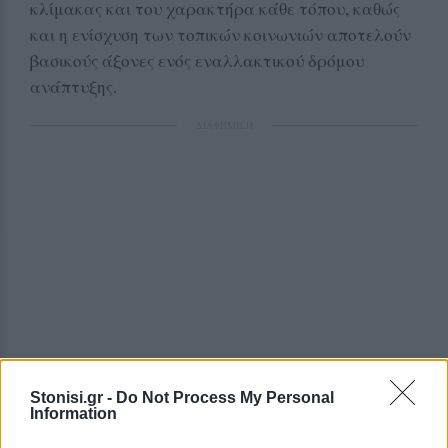
κλίμακας και του χαρακτήρα κάθε τόπου, καθώς
και η ενίσχυση των τοπικών κοινωνιών αποτελούν
βασικούς άξονες ενός εναλλακτικού δρόμου
ανάπτυξης.
ΔΙΑΦΗΜΙΣΗ
Stonisi.gr -
Do Not Process My Personal
Information