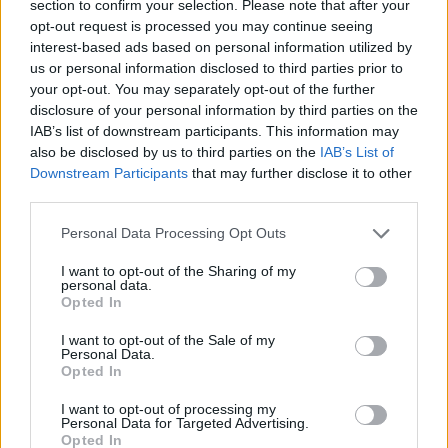
section to confirm your selection. Please note that after your
opt-out request is processed you may continue seeing
interest-based ads based on personal information utilized by
ΤΟΥΡΙΣΜΟΣ
us or personal information disclosed to third parties prior to
Περισσότερες προσβάσιμες
your opt-out. You may separately opt-out of the further
παραλίες αποκτά ο Δήμος
disclosure of your personal information by third parties on the
Μυτιλήνης
IAB’s list of downstream participants. This information may
Νέες υποδομές σε Χαραμίδα,
also be disclosed by us to third parties on the
IAB’s List of
Τάρτι, Ευρειακή και Σκάλα
Μυστεγνών, ενώ συστήματα
Downstream Participants
that may further disclose it to other
αυτόνομης πρόσβασης λειτουργούν
third parties.
ήδη σε Κανόνι, Άγιο Ισίδωρο, 2η
Καντίνα Αεροδρομίου και
Personal Data Processing Opt Outs
Τσαμάκια
I want to opt-out of the Sharing of my
ΑΓΡΟΤΕΣ
personal data.
Ο αφθώδης πυρετός εξαπλώνεται
Opted In
και η επιτήρηση πάει... διακοπές
Νέα κρούσματα σε Στύψη και
I want to opt-out of the Sale of my
Personal Data.
κοντά στον Μόλυβο, ενώ η
Opted In
προσωρινή αποχώρηση κτηνιάτρων
δημιουργεί σοβαρά ερωτήματα για
την αντιμετώπιση της νόσου
I want to opt-out of processing my
Personal Data for Targeted Advertising.
Opted In