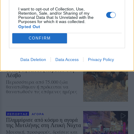
ΕΛΛΑΔΑ
I want to opt-out of Collection, Use,
Τρέχει η διαδικασία των
Retention, Sale, and/or Sharing of my
αιτήσεων στο πρόγραμμα
Personal Data that Is Unrelated with the
«Τουρισμός για Όλους»
Purposes for which it was collected.
Opted Out
Δείτε εδώ όλες τις κρίσιμες
ημερομηνίες για την κατάθεση των
αιτήσεων
CONFIRM
ΑΓΡΟΤΕΣ
Data Deletion
Data Access
Privacy Policy
Στις 56 έφθασαν οι ενεργές
εστίες αφθώδους πυρετού στη
Λέσβο
Περισσότερα από 75.000 ζώα
θανατώθηκαν ή πρόκειται να
θανατωθούν τις επόμενες ημέρες
ΡΕΠΟΡΤΑΖ
ΑΓΟΡΑ
Πλημμύρισε από κόσμο η αγορά
της Μυτιλήνης στη Λευκή Νύχτα
Μουσική, προσφορές, δράσεις και