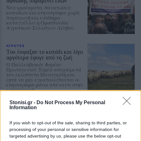
αφθώδης παραμένει εδώ»
Νέα κρούσματα, θανατώσεις
κοπαδιών και κτηνοτρόφοι χωρίς
παραγωγή και εισόδημα
καταγγέλλει η Ομοσπονδία
Αγροτικών Συλλόγων Λέσβου
ΑΓΡΟΤΕΣ
Του έσφαξαν το κοπάδι και λίγο
αργότερα έφυγε από τη ζωή
Ο Παλλεσβιακός Φορέας
Πρωτογενούς Τομέα αποχαιρετά
τον εκλιπόντα Παναγιώτη και
ζητά να μην εγκαταλείπονται οι
κτηνοτρόφοι μόνοι απέναντι στην
καταστροφή
Stonisi.gr -
Do Not Process My Personal
ΑΓΟΡΑ
Information
Η λάμψη της OXETTE συναντά
το σύγχρονο στυλ στη Μυτιλήνη
Κοσμήματα και ρολόγια με
If you wish to opt-out of the sale, sharing to third parties, or
μοντέρνο design και προσιτές τιμές
processing of your personal or sensitive information for
στην Ερμού 41
targeted advertising by us, please use the below opt-out